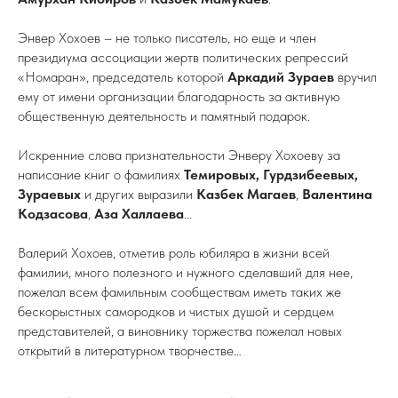
Энвер Хохоев – не только писатель, но еще и член
президиума ассоциации жертв политических репрессий
«Номаран», председатель которой
Аркадий Зураев
вручил
ему от имени организации благодарность за активную
общественную деятельность и памятный подарок.
Искренние слова признательности Энверу Хохоеву за
написание книг о фамилиях
Темировых, Гурдзибеевых,
Зураевых
и других выразили
Казбек Магаев
,
Валентина
Кодзасова
,
Аза Халлаева
...
Валерий Хохоев, отметив роль юбиляра в жизни всей
фамилии, много полезного и нужного сделавший для нее,
пожелал всем фамильным сообществам иметь таких же
бескорыстных самородков и чистых душой и сердцем
представителей, а виновнику торжества пожелал новых
открытий в литературном творчестве…