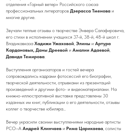
отделения «Горный ветер» Российского союза
профессиональных литераторов
Дзерасса Тменова
и
многие другие.
Звучали теплые отзывы о творчестве Энвера Салафировича,
его стихи в исполнении учащихся 37-й, 38-й, 48-й школ г.
Владикавказа
Хадижи Ужаховой
,
Элины
и
Артура
Кардановых, Даны Дреевой
и
Амалии Адаевой
,
Давида Темирова
.
Выступления организаторов и гостей вечера
сопровождались кадрами фотосессий его биографии,
творческой деятельности, отрывками из презентаций
произведений и другими фото- и видеоматериалами. На
книжно-иллюстративной выставке представлены 30
изданных им книг, публикации о его деятельности, отзывы
коллег о творчестве юбиляра…
Вечер украсили своими выступлениями народные артисты
РСО–А
Андрей Клинчаев
и
Рима Царикаева
, солисты