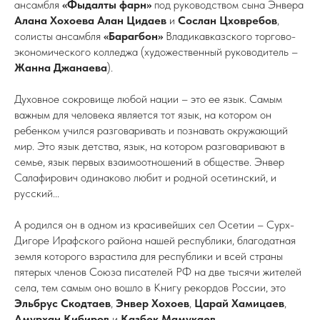
ансамбля
«Фыдалты фарн»
под руководством сына Энвера
Алана Хохоева
Алан Цидаев
и
Сослан Цховребов
,
солисты ансамбля
«Барагбон»
Владикавказского
торгово-
экономического колледжа (художественный руководитель –
Жанна Джанаева
).
Духовное сокровище любой нации – это ее язык. Самым
важным для человека является тот язык, на котором он
ребенком учился разговаривать и познавать окружающий
мир. Это язык детства, язык, на котором разговаривают в
семье, язык первых взаимоотношений в обществе. Энвер
Салафирович
одинаково любит и родной осетинский, и
русский...
А родился он в одном из красивейших сел Осетии – Сурх-
Дигоре Ирафского района нашей республики, благодатная
земля которого взрастила для республики и всей страны
пятерых членов Союза писателей РФ на две тысячи жителей
села, тем самым оно вошло в Книгу рекордов России, это
Эльбрус Скодтаев
,
Энвер Хохоев
,
Царай Хамицаев
,
Амурхан Кибиров
и
Казбек Мамукаев
.