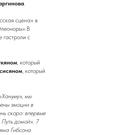
аргинова
.
сская сцена» в
Элеоноры».В
 гастроли с
укяном
, который
сисяном
, который
«Хануму», мы
чены эмоции в
нь скоро: впервые
 Путь домой». 7
ьяма Гибсона