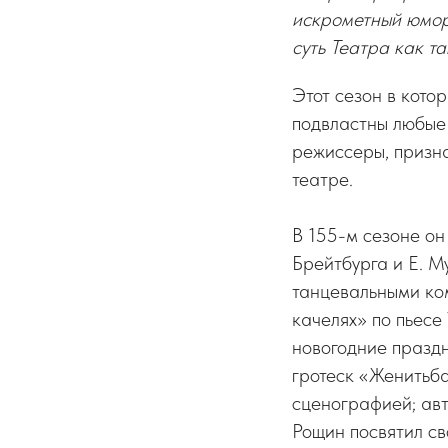
искрометный юмор
суть Театра как та
Этот сезон в кото
подвластны любые 
режиссеры, призна
театре.
В 155-м сезоне он
Брейтбурга и Е. М
танцевальными ко
качелях» по пьесе
новогодние праздн
гротеск «Женитьба
сценографией; ав
Рощин посвятил св