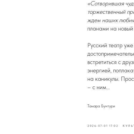
«Сотворившая чудо
торжественный пра
ждем наших любим
планами на новый
Русский театр уже
достопримечательн
встретиться с дру
энергией, поплакат
на каникулы. Прос
– с ним...
Тамара Бунтури
2026-07-01 17:02
КУЛЬ