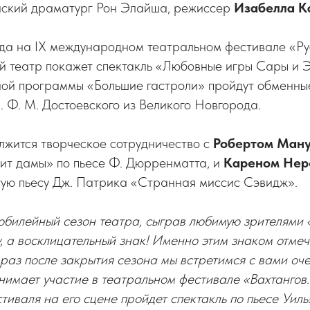
йский драматург Рон Элайша, режиссер
Изабелла К
ода на IX международном театральном фестивале «Ру
й театр покажет спектакль «Любовные игры Сары и 
ой программы «Большие гастроли» пройдут обменные
 Ф. М. Достоевского из Великого Новгорода.
лжится творческое сотрудничество с
Робертом Ман
зит дамы» по пьесе Ф. Дюрренматта, и
Кареном Нер
тую пьесу Дж. Патрика «Странная миссис Сэвидж».
юбилейный сезон театра, сыграв любимую зрителями 
у, а восклицательный знак! Именно этим знаком отме
 раз после закрытия сезона мы встретимся с вами оче
нимает участие в театральном фестивале «Вахтангов.
тиваля на его сцене пройдет спектакль по пьесе Уил