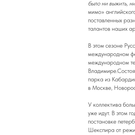
было ни выжить, ни
мимо» английског
поставленных раз
талантов наших ар
В этом сезоне Русс
международном фес
международном те
Владимире.Состоя
парка из Кабардин
в Москве, Новорос
У коллектива боль
уже идут. В этом г
постановке петер
Шекспира от реж