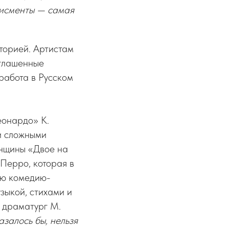
дисменты — самая
сторией. Артистам
иглашенные
работа в Русском
еонардо» К.
и сложными
енщины «Двое на
 Перро, которая в
ую комедию-
зыкой, стихами и
 драматург М.
казалось бы, нельзя