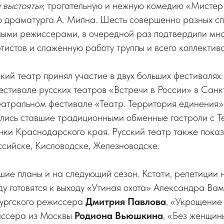
 выстоять»
; трогательную и нежную комедию «Мистер
о драматурга А. Милна. Шесть совершенно разных сп
ными режиссерами, в очередной раз подтвердили мн
тистов и слаженную работу труппы и всего коллектива
кий театр принял участие в двух больших фестивалях:
тивале русских театров «Встречи в России» в Санкт
атральном фестивале «Театр. Территория единения»
лись ставшие традиционными обменные гастроли с Т
ки Краснодарского края. Русский театр также показ
сийске, Кисловодске, Железноводске.
шие планы и на следующий сезон. Кстати, репетиции 
оду готовятся к выходу «Утиная охота» Александра Ва
бургского режиссера
Дмитрия Павлова
, «Укрощение 
иссера из Москвы
Родиона Вьюшкина
, «Без женщин