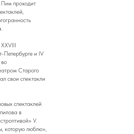
 Пим проходит
ектаклей,
огогранность
.
 XXVIII
-Петербурге и IV
 во
еатром Старого
ал свои спектакли
новых спектаклей
мпилова в
строптивой» У.
ы, которую люблю»,