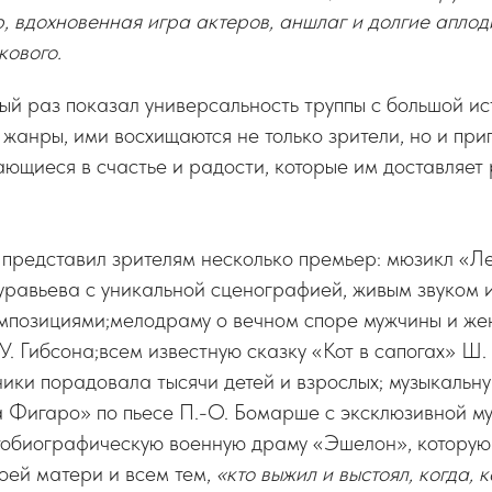
, вдохновенная игра актеров, аншлаг и долгие апло
кового.
рый раз показал универсальность труппы с большой и
жанры, ими восхищаются не только зрители, но и пр
ющиеся в счастье и радости, которые им доставляет 
 представил зрителям несколько премьер: мюзикл «Л
уравьева с уникальной сценографией, живым звуком 
мпозициями;мелодраму о вечном споре мужчины и ж
 У. Гибсона;всем известную сказку «Кот в сапогах» Ш.
ики порадовала тысячи детей и взрослых; музыкальн
 Фигаро» по пьесе П.-О. Бомарше с эксклюзивной му
тобиографическую военную драму «Эшелон», которую
оей матери и всем тем,
«кто выжил и выстоял, когда, 