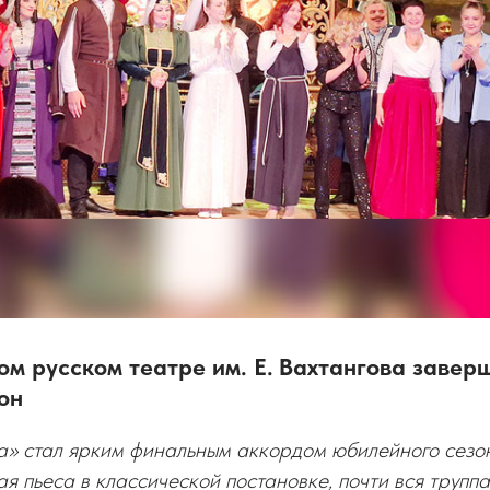
м русском театре им. Е. Вахтангова заверш
он
а» стал ярким финальным аккордом юбилейного сезо
я пьеса в классической постановке, почти вся труппа