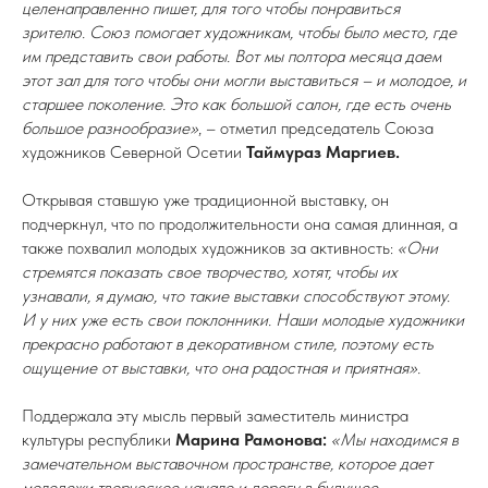
целенаправленно пишет, для того чтобы понравиться
зрителю. Союз помогает художникам, чтобы было место, где
им представить свои работы. Вот мы полтора месяца даем
этот зал для того чтобы они могли выставиться – и молодое, и
старшее поколение. Это как большой салон, где есть очень
большое разнообразие»
, – отметил председатель Союза
художников Северной Осетии
Таймураз Маргиев.
Открывая ставшую уже традиционной выставку, он
подчеркнул, что по продолжительности она самая длинная, а
также похвалил молодых художников за активность:
«Они
стремятся показать свое творчество, хотят, чтобы их
узнавали, я думаю, что такие выставки способствуют этому.
И у них уже есть свои поклонники. Наши молодые художники
прекрасно работают в декоративном стиле, поэтому есть
ощущение от выставки, что она радостная и приятная».
Поддержала эту мысль первый заместитель министра
культуры республики
Марина Рамонова:
«Мы находимся в
замечательном выставочном пространстве, которое дает
молодежи творческое начало и дорогу в будущее.