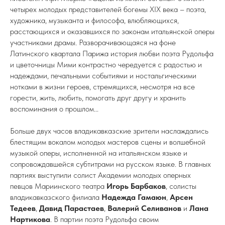
четырех молодых представителей богемы XIX века – поэта,
художника, музыканта и философа, влюбляющихся,
расстающихся и оказавшихся по законам итальянской оперы
участниками драмы. Разворачивающаяся на фоне
Латинского квартала Парижа история любви поэта Рудольфа
и цветочницы Мими контрастно чередуется с радостью и
надеждами, печальными событиями и ностальгическими
нотками в жизни героев, стремящихся, несмотря на все
горести, жить, любить, помогать друг другу и хранить
воспоминания о прошлом...
Больше двух часов владикавказские зрители наслаждались
блестящим вокалом молодых мастеров сцены и волшебной
музыкой оперы, исполненной на итальянском языке и
сопровождавшейся субтитрами на русском языке. В главных
партиях выступили солист Академии молодых оперных
певцов Мариинского театра
Игорь Барбаков
, солисты
владикавказского филиала
Надежда Гамаюн
,
Арсен
Тедеев
,
Давид Парастаев
,
Валерий Селиванов
и
Лана
Нартикова
. В партии поэта Рудольфа своим