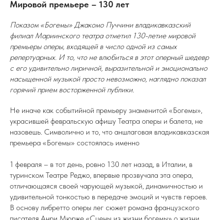
Мировой премьере – 130 лет
Показом «Богемы» Джакомо Пуччини владикавказский
филиал Мариинского театра отметил 130-летие мировой
премьеры оперы, входящей в число одной из самых
репертуарных. И то, что не влюбиться в этот оперный шедевр
с его удивительно лиричной, выразительной и эмоционально
насыщенной музыкой просто невозможно, наглядно показал
горячий прием восторженной публики.
Не иначе как событийной премьеру знаменитой «Богемы»,
украсившей февральскую афишу Театра оперы и балета, не
назовешь. Символично и то, что аншлаговая владикавказская
премьера «Богемы» состоялась именно
1 февраля – в тот день, ровно 130 лет назад, в Италии, в
туринском Театре Реджо, впервые прозвучала эта опера,
отличающаяся своей чарующей музыкой, динамичностью и
удивительной тонкостью в передаче эмоций и чувств героев.
В основу либретто оперы лег сюжет романа французского
писателя Анри Мюрже «Сцены из жизни богемы» о жизни