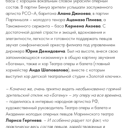
басы с хорошим вокальным словом украсили оперный
состав. В партии Бенуа зрители услышали заслуженного
артиста РСО–А, баритона
Алана Джиоева
, в партии
Парпиньоля – молодого тенора
Ацамаза Плиева
, а
Таможенного сержанта – баса
Кермена Акоева
. С
достаточной долей страсти и эмоций, вдохновения и
элегантности, легкости и готовности поддержать певцов
звучал симфонический оркестр филиала под управлением
дирижера
Юрия Демидовича
. Был на высоте, внеся свою
запоминающуюся «изюминку» в общую картину звучания
«Богемы», также и хор Театра оперы и балета (главный
хормейстер
Аида Шаповалова
), вместе с которым
выступил хор детской театральной студии «Золотой ключик».
– Конечно же, очень приятно видеть необыкновенно горячий
зрительский отклик на «Богему» – эту оперу на все времена
,
– поделилась в интервью народная артистка РФ,
художественный руководитель Театра оперы и балета и
Академии молодых оперных певцов Мариинского театра
Лариса Гергиева
.
– И особенно радует тот факт, что
практически весь состав певцов, задействованных в