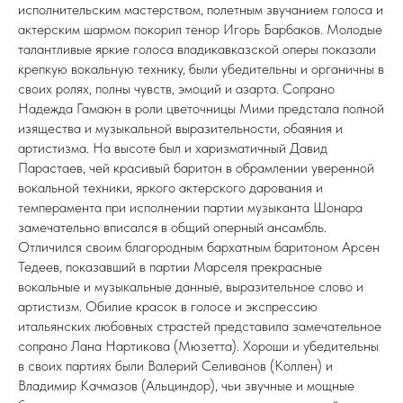
исполнительским мастерством, полетным звучанием голоса и
актерским шармом покорил тенор Игорь Барбаков. Молодые
талантливые яркие голоса владикавказской оперы показали
крепкую вокальную технику, были убедительны и органичны в
своих ролях, полны чувств, эмоций и азарта. Сопрано
Надежда Гамаюн в роли цветочницы Мими предстала полной
изящества и музыкальной выразительности, обаяния и
артистизма. На высоте был и харизматичный Давид
Парастаев, чей красивый баритон в обрамлении уверенной
вокальной техники, яркого актерского дарования и
темперамента при исполнении партии музыканта Шонара
замечательно вписался в общий оперный ансамбль.
Отличился своим благородным бархатным баритоном Арсен
Тедеев, показавший в партии Марселя прекрасные
вокальные и музыкальные данные, выразительное слово и
артистизм. Обилие красок в голосе и экспрессию
итальянских любовных страстей представила замечательное
сопрано Лана Нартикова (Мюзетта). Хороши и убедительны
в своих партиях были Валерий Селиванов (Коллен) и
Владимир Качмазов (Альциндор), чьи звучные и мощные