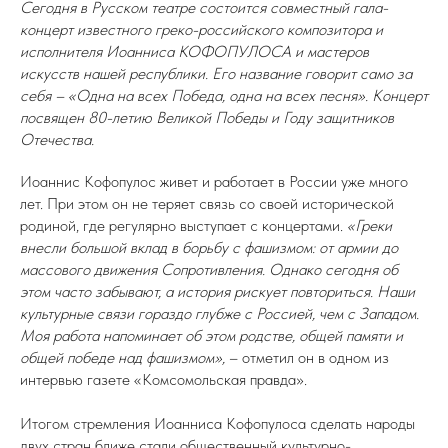
Сегодня в Русском театре состоится совместный гала-
концерт известного греко-российского композитора и
исполнителя Иоанниса КОФОПУЛОСА и мастеров
искусств нашей республики. Его название говорит само за
себя – «Одна на всех Победа, одна на всех песня». Концерт
посвящен 80-летию Великой Победы и Году защитников
Отечества.
Иоаннис Кофопулос живет и работает в России уже много
лет. При этом он не теряет связь со своей исторической
родиной, где регулярно выступает с концертами.
«Греки
внесли большой вклад в борьбу с фашизмом: от армии до
массового движения Сопротивления. Однако сегодня об
этом часто забывают, а история рискует повториться. Наши
культурные связи гораздо глубже с Россией, чем с Западом.
Моя работа напоминает об этом родстве, общей памяти и
общей победе над фашизмом»,
– отметил он в одном из
интервью газете «Комсомольская правда».
Итогом стремления Иоанниса Кофопулоса сделать народы
двух стран ближе стали общественный культурно-