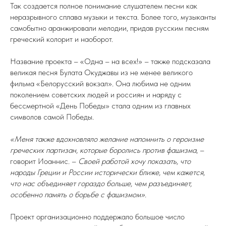
Так создается полное понимание слушателем песни как
неразрывного сплава музыки и текста. Более того, музыканты
самобытно аранжировали мелодии, придав русским песням
греческий колорит и наоборот.
Название проекта – «Одна – на всех!» – также подсказала
великая песня Булата Окуджавы из не менее великого
фильма «Белорусский вокзал». Она любима не одним
поколением советских людей и россиян и наряду с
бессмертной «День Победы» стала одним из главных
символов самой Победы.
«Меня также вдохновляло желание напомнить о героизме
греческих партизан, которые боролись против фашизма
, –
говорит Иоаннис. –
Своей работой хочу показать, что
народы Греции и России исторически ближе, чем кажется,
что нас объединяет гораздо больше, чем разъединяет,
особенно память о борьбе с фашизмом».
Проект организационно поддержало большое число