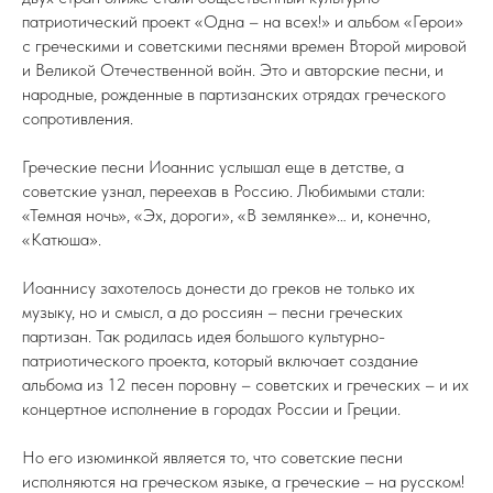
патриотический проект «Одна – на всех!» и альбом «Герои»
с греческими и советскими песнями времен Второй мировой
и Великой Отечественной войн. Это и авторские песни, и
народные, рожденные в партизанских отрядах греческого
сопротивления.
Греческие песни Иоаннис услышал еще в детстве, а
советские узнал, переехав в Россию. Любимыми стали:
«Темная ночь», «Эх, дороги», «В землянке»… и, конечно,
«Катюша».
Иоаннису захотелось донести до греков не только их
музыку, но и смысл, а до россиян – песни греческих
партизан. Так родилась идея большого культурно-
патриотического проекта, который включает создание
альбома из 12 песен поровну – советских и греческих – и их
концертное исполнение в городах России и Греции.
Но его изюминкой является то, что советские песни
исполняются на греческом языке, а греческие – на русском!