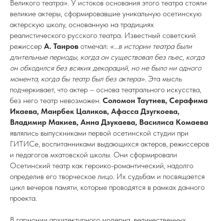
Великого театра». У истоков основания этого театра стояли
великие актеры, сформировавшие уникальную осетинскую
актерскую школу, основанную на традициях
реалистического русского театра. Известный советский
режиссер
А. Таиров
отмечал:
«...в истории театра были
длительные периоды, когда он существовал без пьес, когда
он обходился без всяких декораций, но не было ни одного
момента, когда бы театр был без актера».
Эта мысль
подчеркивает, что актер – основа театрального искусства,
без него театр невозможен.
Соломон Таутиев, Серафима
Икаева, Маирбек Цаликов, Афасса Дзугкоева,
Владимир Макиев, Анна Дзукаева, Василиса Комаева
являлись выпускниками первой осетинской студии при
ГИТИСе, воспитанниками выдающихся актеров, режиссеров
и педагогов мхатовской школы. Они сформировали
Осетинский театр как героико-романтический, надолго
определив его творческое лицо. Их судьбам и посвящается
цикл вечеров памяти, которые проводятся в рамках данного
проекта.
В гармонии архитектурного модерна, величественных