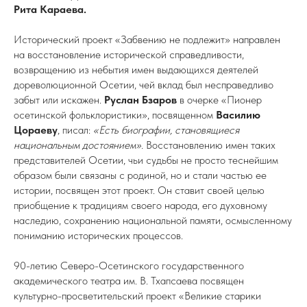
Рита Караева.
Исторический проект «Забвению не подлежит» направлен
на восстановление исторической справедливости,
возвращению из небытия имен выдающихся деятелей
дореволюционной Осетии, чей вклад был несправедливо
забыт или искажен.
Руслан Бзаров
в очерке «Пионер
осетинской фольклористики», посвященном
Василию
Цораеву
, писал:
«Есть биографии, становящиеся
национальным достоянием».
Восстановлению имен таких
представителей Осетии, чьи судьбы не просто теснейшим
образом были связаны с родиной, но и стали частью ее
истории, посвящен этот проект. Он ставит своей целью
приобщение к традициям своего народа, его духовному
наследию, сохранению национальной памяти, осмысленному
пониманию исторических процессов.
90-летию Северо-Осетинского государственного
академического театра им. В. Тхапсаева посвящен
культурно-просветительский проект «Великие старики