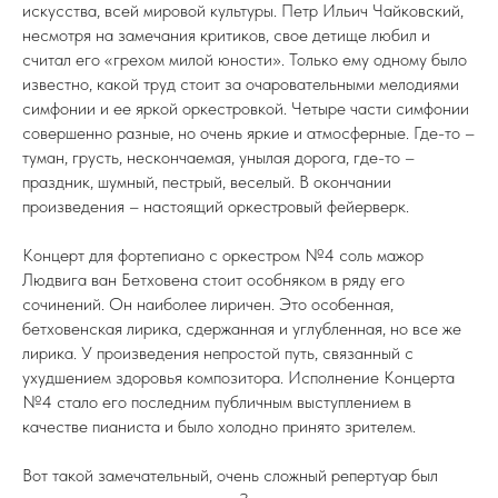
искусства, всей мировой культуры. Петр Ильич Чайковский,
несмотря на замечания критиков, свое детище любил и
считал его «грехом милой юности». Только ему одному было
известно, какой труд стоит за очаровательными мелодиями
симфонии и ее яркой оркестровкой. Четыре части симфонии
совершенно разные, но очень яркие и атмосферные. Где-то –
туман, грусть, нескончаемая, унылая дорога, где-то –
праздник, шумный, пестрый, веселый. В окончании
произведения – настоящий оркестровый фейерверк.
Концерт для фортепиано с оркестром №4 соль мажор
Людвига ван Бетховена стоит особняком в ряду его
сочинений. Он наиболее лиричен. Это особенная,
бетховенская лирика, сдержанная и углубленная, но все же
лирика. У произведения непростой путь, связанный с
ухудшением здоровья композитора. Исполнение Концерта
№4 стало его последним публичным выступлением в
качестве пианиста и было холодно принято зрителем.
Вот такой замечательный, очень сложный репертуар был