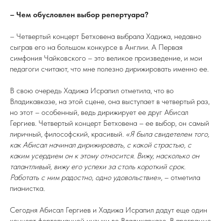
– Чем обусловлен выбор репертуара?
– Четвертый концерт Бетховена выбрала Хадижа, недавно
сыграв его на большом конкурсе в Англии. А Первая
симфония Чайковского – это великое произведение, и мои
педагоги считают, что мне полезно дирижировать именно ее.
В свою очередь Хадижа Исрапил отметила, что во
Владикавказе, на этой сцене, она выступает в четвертый раз,
но этот – особенный, ведь дирижирует ее друг Абисал
Гергиев. Четвертый концерт Бетховена – ее выбор, он самый
лиричный, философский, красивый.
«Я была свидетелем того,
как Абисал начинал дирижировать, с какой страстью, с
каким усердием он к этому относится. Вижу, насколько он
талантливый, вижу его успехи за столь короткий срок.
Работать с ним радостно, одно удовольствие»,
– отметила
пианистка.
Сегодня Абисал Гергиев и Хадижа Исрапил дадут еще один
концерт фортепианной музыки во Владикавказе. В программе