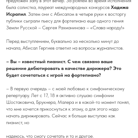
предложен залу в этот вечер. За роялем во время исполнения
была солистка, лауреат международных конкурсов
Хадижа
Исрапил
. Затем они с Абисалом в четыре руки к восторгу
публики сыграли пьесу для фортепиано еще одного гения
Земли Русской – Сергея Рахманинова – «Слава народу!»
Перед выступлением, буквально за несколько минут до
начала, Абисал Гергиев ответил на вопросы журналистов.
– Вы – известный пианист. С чем связано ваше
решение дебютировать в качестве дирижера? Это
будет сочетаться с игрой на фортепиано?
– В первую очередь – с моей любовью к симфоническому
репертуару. Лет с 17, 18 я активно слушаю симфонии
Шостаковича, Брукнера, Малера и в какой-то момент понял,
что мне хочется прикоснуться к этому, а для этого надо
начать дирижировать. Сейчас я больше выступаю как
пианист, но
надеюсь, что смогу сочетать и то и другое.