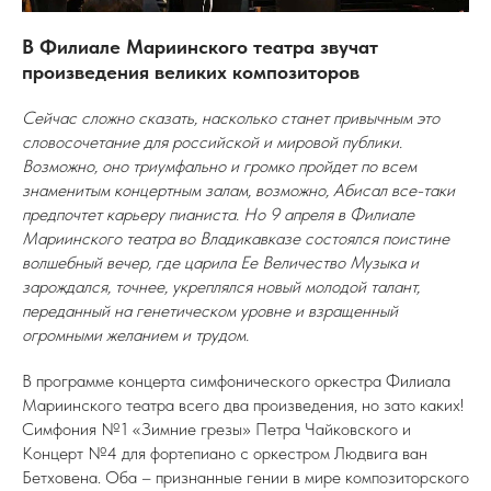
В Филиале Мариинского театра звучат
произведения великих композиторов
Сейчас сложно сказать, насколько станет привычным это
словосочетание для российской и мировой публики.
Возможно, оно триумфально и громко пройдет по всем
знаменитым концертным залам, возможно, Абисал все-таки
предпочтет карьеру пианиста. Но 9 апреля в Филиале
Мариинского театра во Владикавказе состоялся поистине
волшебный вечер, где царила Ее Величество Музыка и
зарождался, точнее, укреплялся новый молодой талант,
переданный на генетическом уровне и взращенный
огромными желанием и трудом.
В программе концерта симфонического оркестра Филиала
Мариинского театра всего два произведения, но зато каких!
Симфония №1 «Зимние грезы» Петра Чайковского и
Концерт №4 для фортепиано с оркестром Людвига ван
Бетховена. Оба – признанные гении в мире композиторского