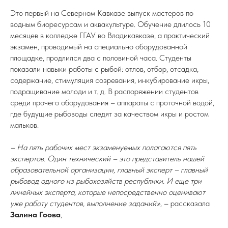
Это первый на Северном Кавказе выпуск мастеров по
водным биоресурсам и аквакультуре. Обучение длилось 10
месяцев в колледже ГГАУ во Владикавказе, а практический
экзамен, проводимый на специально оборудованной
площадке, продлился два с половиной часа. Студенты
показали навыки работы с рыбой: отлов, отбор, отсадка,
содержание, стимуляция созревания, инкубирование икры,
подращивание молоди и т. д. В распоряжении студентов
среди прочего оборудования – аппараты с проточной водой,
где будущие рыбоводы следят за качеством икры и ростом
мальков.
– На пять рабочих мест экзаменуемых полагаются пять
экспертов. Один технический – это представитель нашей
образовательной организации, главный эксперт – главный
рыбовод одного из рыбохозяйств республики. И еще три
линейных эксперта, которые непосредственно оценивают
уже работу студентов, выполнение заданий»,
– рассказала
Залина Гоова
,