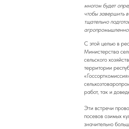
многом будет опре
чтобы завершить в
тщательно подгото
агропромышленног
С этой целью в ре
Министерства сель
сельского хозяйст
территории респуб
«Госсорткомиссия»
сельхозтоваропрои
работ, так и дове
Эти встречи пров
посевов озимых кул
значительно больш