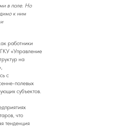
ми в поле. Но
димо к ним
ми
как работники
и ГКУ «Управление
труктур на
,
сь с
сенне-полевых
вующих субъектов.
едприятиях
таров, что
ая тенденция