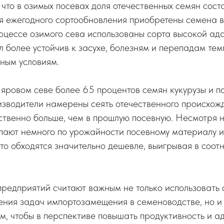
 что в озимых посевах доля отечественных семян сос
ля ежегодного сортообновления приобретены семена 
оцессе озимого сева использованы сорта высокой ада
 более устойчив к засухе, болезням и перепадам тем
тным условиям.
яровом севе более 65 процентов семян кукурузы и 
зводители намерены сеять отечественного происхожд
ственно больше, чем в прошлую посевную. Несмотря н
упают немного по урожайности посевному материалу 
то обходятся значительно дешевле, выигрывая в соо
редприятий считают важным не только использовать
ения задач импортозамещения в семеноводстве, но и
м, чтобы в перспективе повышать продуктивность и а