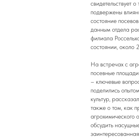
свидетельствует о
подвержены влияни
состояние посевов
данным отдела ра
филиала Россельх
состоянии, около 
На встречах с агр
посевные площади, 
– ключевые вопрос
поделились опыто
культур, рассказа
также о том, как 
агрохимического о
обсудить насущные
заинтересованная 