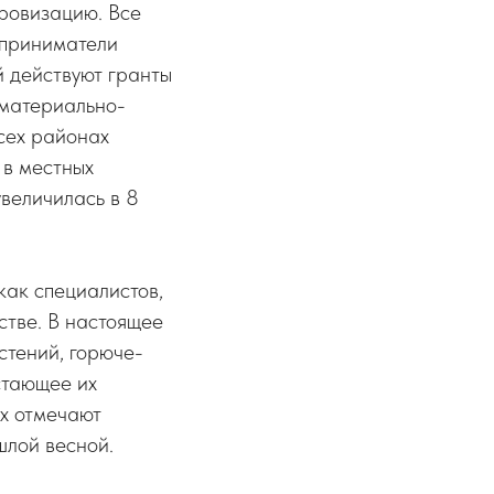
ровизацию. Все
дприниматели
й действуют гранты
 материально-
всех районах
 в местных
величилась в 8
как специалистов,
стве. В настоящее
стений, горюче-
стающее их
ах отмечают
шлой весной.