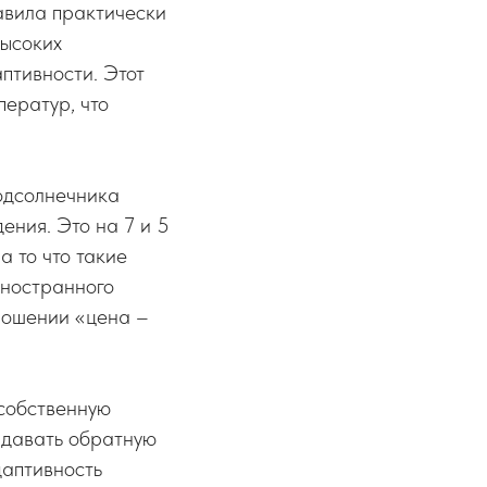
тавила практически
высоких
птивности. Этот
ператур, что
подсолнечника
ения. Это на 7 и 5
а то что такие
иностранного
тношении «цена –
 собственную
 давать обратную
даптивность