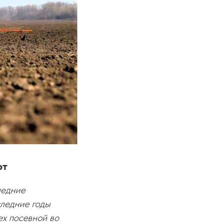
от
ледние
следние годы
ех посевной во