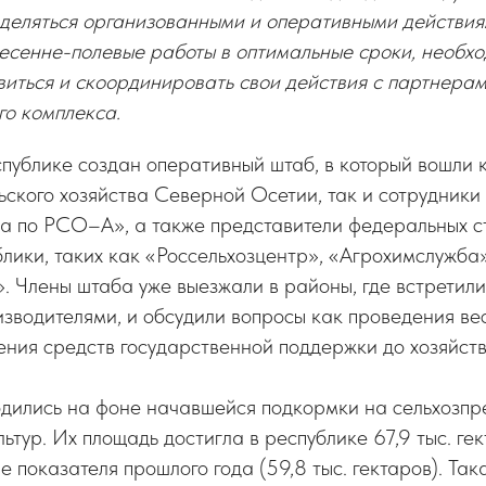
деляться организованными и оперативными действия
есенне-полевые работы в оптимальные сроки, необхо
виться и скоординировать свои действия с партнера
о комплекса.
спублике создан оперативный штаб, в который вошли 
ского хозяйства Северной Осетии, так и сотрудник
ва по РСО–А», а также представители федеральных с
лики, таких как «Россельхозцентр», «Агрохимслужба»
. Члены штаба уже выезжали в районы, где встретили
зводителями, и обсудили вопросы как проведения ве
дения средств государственной поддержки до хозяйст
одились на фоне начавшейся подкормки на сельхозпр
ьтур. Их площадь достигла в республике 67,9 тыс. гек
е показателя прошлого года (59,8 тыс. гектаров). Так