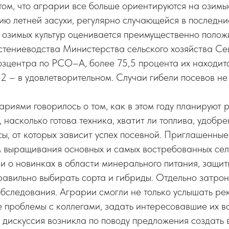
 том, что аграрии все больше ориентируются на озим
ю летней засухи, регулярно случающейся в последни
 озимых культур оценивается преимущественно полож
стениеводства Министерства сельского хозяйства Се
озцентра по РСО–А, более 75,5 процента их находит
22 – в удовлетворительном. Случаи гибели посевов н
ариями говорилось о том, как в этом году планируют 
насколько готова техника, хватит ли топлива, удобрен
ы, от которых зависит успех посевной. Приглашенны
м выращивания основных и самых востребованных сел
ли о новинках в области минерального питания, защит
правильно выбирать сорта и гибриды. Отдельно затрон
бследования. Аграрии смогли не только услышать ре
 проблемы с коллегами, задать интересовавшие их во
дискуссия возникла по поводу предложения создать 