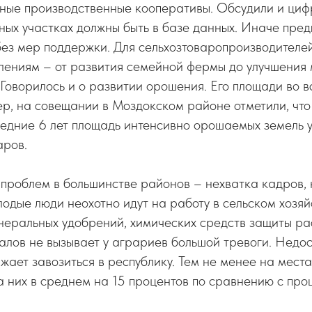
нные производственные кооперативы. Обсудили и циф
ных участках должны быть в базе данных. Иначе пре
без мер поддержки. Для сельхозтоваропроизводителе
лениям – от развития семейной фермы до улучшения
 Говорилось и о развитии орошения. Его площади во 
р, на совещании в Моздокском районе отметили, что
ледние 6 лет площадь интенсивно орошаемых земель у
аров.
проблем в большинстве районов – нехватка кадров, 
лодые люди неохотно идут на работу в сельском хозяй
еральных удобрений, химических средств защиты ра
алов не вызывает у аграриев большой тревоги. Недо
жает завозиться в республику. Тем не менее на мест
 них в среднем на 15 процентов по сравнению с про