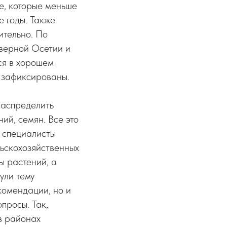
ые, которые меньше
е годы. Также
ительно. По
верной Осетии и
ся в хорошем
е зафиксированы.
распределить
ий, семян. Все это
е специалисты
ьскохозяйственных
ы растений, а
ули тему
комендации, но и
просы. Так,
в районах