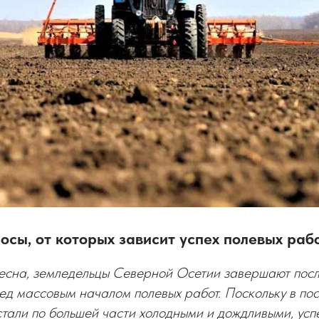
сы, от которых зависит успех полевых раб
есна, земледельцы Северной Осетии завершают пос
ед массовым началом полевых работ. Поскольку в по
тали по большей части холодными и дождливыми, усп