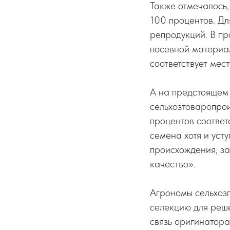
Также отмечалось,
100 процентов. Д
репродукций. В пр
посевной материал
соответствует мес
А на предстоящем 
сельхозтоваропрои
процентов соответ
семена хотя и уст
происхождения, за
качество».
Агрономы сельхозп
селекцию для реш
связь оригинатора