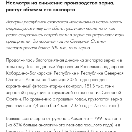
Несмотря на снижение производства зерна,
растут объемы его экспорта
Аграрии республики стараются максимально использовать
открывшуюся нишу для сбыта продукции после того, как
резко сократились потребности в зерне спиртпроизводящих
предприятий. За прошлый год из Северной Осетии
экспортировали более 100 тыс. тонн зерна.
Продолжилась благоприятная динамика экспорта зерна и в
этом году. Так, по данным Управления Россельхознадзора по
Кабардино-Балкарской Республике и Республике Северная
Осетия – Алания, за 4 месяца 2026 года проведен
карантинный фитосанитарный контроль 181,3 тыс. тонн
зерновой продукции, отгружаемой на экспорт из Северной
Осетии. По сравнению с прошлым годом, грузопоток зерна
увеличился в 2,4 раза (за 4 мес. 2025 год – 75 тыс. тонн).
Больше всего зерна отгружено в Армению – 79,9 тыс. тонн
(на 83% больше аналогичного периода прошлого года) и в
Грузию – 73,2 тыс. тонн (на 139% больше). В эти страны