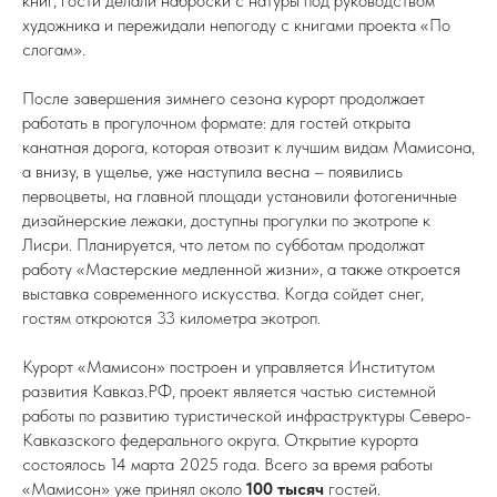
книг, гости делали наброски с натуры под руководством
художника и пережидали непогоду с книгами проекта «По
слогам».
После завершения зимнего сезона курорт продолжает
работать в прогулочном формате: для гостей открыта
канатная дорога, которая отвозит к лучшим видам Мамисона,
а внизу, в ущелье, уже наступила весна – появились
первоцветы, на главной площади установили фотогеничные
дизайнерские лежаки, доступны прогулки по экотропе к
Лисри. Планируется, что летом по субботам продолжат
работу «Мастерские медленной жизни», а также откроется
выставка современного искусства. Когда сойдет снег,
гостям откроются 33 километра экотроп.
Курорт «Мамисон» построен и управляется Институтом
развития Кавказ.РФ, проект является частью системной
работы по развитию туристической инфраструктуры Северо-
Кавказского федерального округа. Открытие курорта
состоялось 14 марта 2025 года. Всего за время работы
«Мамисон» уже принял около
100 тысяч
гостей.