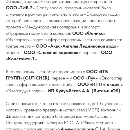
За вклад в здоровье нации «эталоном вкуса» признана
ООО «ТИБ-2»
. Сразу восемь предпринимателей было
отмечено в рамках регионального этапа «Экспортер года»,
который проводится в рамках реализации национального
проекта «Международная кооперация и экспорт».
«Прорывом года» стала компания
ООО «Феникс»
.
«Экспортеры года» в сфере агропромышленного комплекса:
третье место –
ООО «Аква-Ангелы Ледниковая вода»
,
второе –
ООО «Снежная королева»
, первое –
ООО
«Константа-7»
.
В сфере промышленности второе место у
ООО «ТГВ
ГРУПП» (GUTICHER),
первое – у
ООО «Луч»
. «Экспортер
года в сфере высоких технологий» –
ООО «НПП «Токар»
, а
«Экопродукт года» –
ИП Кулумбегов А.А. (ВитаминOS).
Стоит напомнить, что по итогам прошлого года 10 субъектов
малого и среднего предпринимательства (МСП) заключили
32
экспортных контракта благодаря взаимодействию с
Центром поддержки экспорта РСО–А. Общая стоимость
отгрузок составила порядка
4 млн долларов
США. Кроме