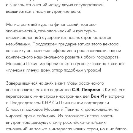
и в целом отношений между двумя государствами,
вмешиваться в наши внутренние дела.
Магистральный курс на финансовый, торгово-
экономический, технологический и культурно-
цивилизационный суверенитет наших стран остается
незыблемым. Продолжаем придерживаться этого вектора,
поскольку он позволяет эффективно реализовывать задачи
комплексного национального развития обоих государств.
Москва и Пекин изобрели ответ на угрозы: «спина к спине»,
«плечом к плечу» даем отпор подобным угрозам!
Завершившийся на днях визит главы российского
внешнеполитического ведомства
С.В. Лаврова
в Китай, его
переговоры с министром иностранных дел
Ван И
и встреча
с Председателем КНР Си Цзиньпином подтвердили
близость подходов Москвы и Пекина к происходящим на
мировой арене событиям. Их готовность использовать
внутреннюю движущую силу российско-китайских
отношений не только в интересах наших стран, но и на благо