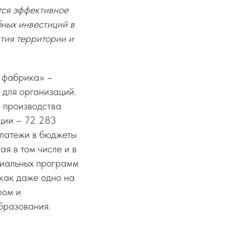
тся эффективное
ных инвестиций в
ития территории и
 фабрика» –
 для организаций.
ы производства
кции – 72 283
платежи в бюджеты
ая в том числе и в
циальных программ
 как даже одно на
ром и
бразования.