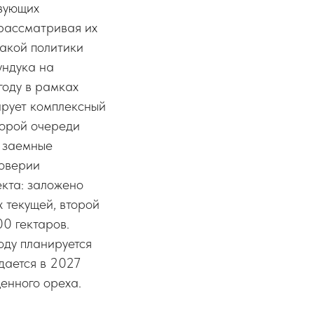
вующих
 рассматривая их
такой политики
ундука на
году в рамках
рует комплексный
торой очереди
– заемные
доверии
екта: заложено
 текущей, второй
0 гектаров.
оду планируется
дается в 2027
щенного ореха.