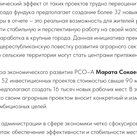
ческий эффект от таких проектов трудно переоцени
сада фундука предполагает создание более 32 новых
ры в отчете – это реальная возможность для жителей
ти стабильную и перспективную работу на своей мало
заработка в крупные города. Данная инициатива пре
щереспубликанскую повестку развития аграрного сек
о сельские территории могут стать центрами притяже
тра экономического развития РСО–А
Марата Сокае
е 52 инвестиционных проектов стоимостью свыше 90 
редполагают создать 16 тысяч новых рабочих мест. В э
о своим аграрным проектом вносит конкретный и из
мбициозных целей.
 администрации в сфере экономики четко сфокусиро
тах: обеспечение эффективности и стабильности мест