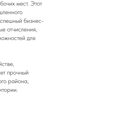
бочих мест. Этот
шленного
успешный бизнес-
ые отчисления,
можностей для
стве,
ает прочный
го района,
итории.