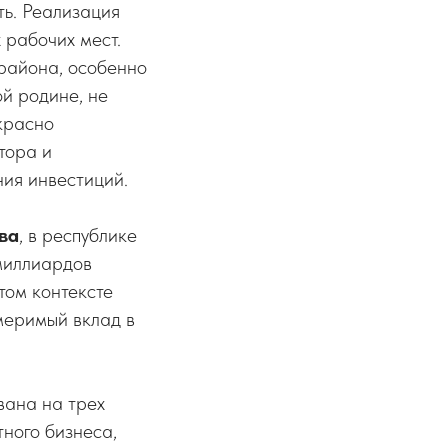
ть. Реализация
 рабочих мест.
 района, особенно
й родине, не
красно
тора и
ния инвестиций.
ва
, в республике
миллиардов
том контексте
меримый вклад в
вана на трех
ного бизнеса,