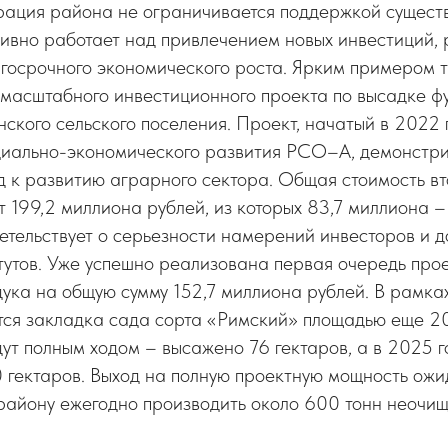
ация района не ограничивается поддержкой сущест
тивно работает над привлечением новых инвестиций,
лгосрочного экономического роста. Ярким примером 
 масштабного инвестиционного проекта по высадке ф
ского сельского поселения. Проект, начатый в 2022 
иально-экономического развития РСО–А, демонстри
д к развитию аграрного сектора. Общая стоимость в
т 199,2 миллиона рублей, из которых 83,7 миллиона 
детельствует о серьезности намерений инвесторов и 
утов. Уже успешно реализована первая очередь про
ука на общую сумму 152,7 миллиона рублей. В рамках
тся закладка сада сорта «Римский» площадью еще 20
ут полным ходом – высажено 76 гектаров, а в 2025 г
 гектаров. Выход на полную проектную мощность ожи
т району ежегодно производить около 600 тонн неочи