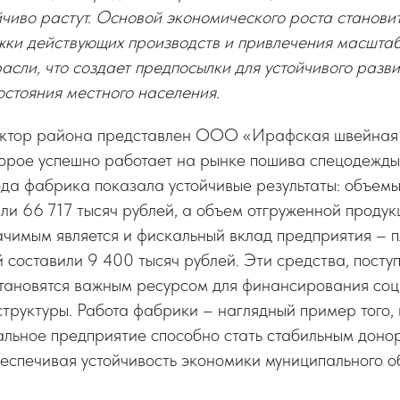
чиво растут. Основой экономического роста станови
жки действующих производств и привлечения масштаб
асли, что создает предпосылки для устойчивого разв
стояния местного населения.
ктор района представлен ООО «Ирафская швейная
торое успешно работает на рынке пошива спецодежды
да фабрика показала устойчивые результаты: объем
ли 66 717 тысяч рублей, а объем отгруженной проду
ачимым является и фискальный вклад предприятия – 
 составили 9 400 тысяч рублей. Эти средства, поступ
становятся важным ресурсом для финансирования со
труктуры. Работа фабрики – наглядный пример того,
альное предприятие способно стать стабильным доно
еспечивая устойчивость экономики муниципального о