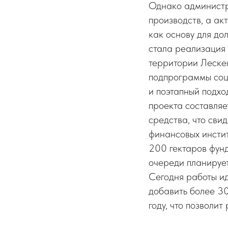
Однако администр
производств, а ак
как основу для до
стала реализация
территории Лескен
подпрограммы соц
и поэтапный подхо
проекта составляе
средства, что сви
финансовых инстит
200 гектаров фунд
очереди планируе
Сегодня работы ид
добавить более 30
году, что позволи