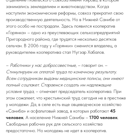
занимались земледелием и животноводством. Когда
наступили экономические реформы, совхоз прекратил свою
производственную деятельность. Но в Нижней Санибе от
этого особо не пострадали. Здесь появился кооператив
«Горянка» – одно из преуспевающих сельхозпредприятий
Пригородного района, где трудятся несколько десятков
сельчан. В 2006 году у «Горянки» сменился владелец, а
руководителем кооператива стал Нугзар Хабалов.
–
Работники у нас добросовестные,
– говорит он. –
Стимулируем их оплатой труда по конечному результату.
Всем сотрудникам выданы медицинские полисы, они имеют
полный соцпакет. Стараемся создать им надлежащие
условия труда,
– отмечает председатель кооператива. При
этом сожалеет, что крестьянский труд сегодня не в престиже
у молодежи. Да, в селе есть еще овцеводческое хозяйство
«Саниба» и асфальтовый завод, в которых работают
45
человек
. А население Нижней Санибы –
1700 человек
.
Свободных рабочих рук для сельского хозяйства
предостаточно. Но молодежь не идет в кооператив.