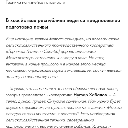
Техника на линейке готовности
В хозяйствах республики ведется предпосевная
подготовка почвы
Еще накануне, теплым февральским днем, на полевом стане
сельскохозяйственного производственного кооператива
«Горянка» (Нижняя Саниба) царило оживление.
Механизаторы готовились к выходу в поле. Но снег,
выпавший в конце прошлого и в начале этого месяца
несколько попридержал порыв земледельцев, соскучившихся
за зиму по весеннему полю.
–
Хорошо, что влаги много, и почва обильно ею напиталась,
–
говорит председатель кооператива
Нугзар Хабалов
. –
А
тепло, думаю, придет. Ситуация привычная. Нам нужно будет
дорожить временем, не суетясь поспешить с делами. Мы хоть
сегодня готовы приступить к посевной. Есть необходимая
сельскохозяйственная техника, своевременно
подготовленная к весенне-полевым работам. Удалось и