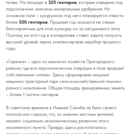
почвы. На площади в
320
гектаров
, которые отведены под
подсолнечник, внесены минеральные удобрения. Но
основное поле – кукурузное, под него планируется отвести
более
500
гектаров
. Прошлый год оказался не самым
благоприятным для этой культуры из-за засушливого лета.
Поэтому на этот год в кооперативе ставят задачу получить
высокий урожай зерна, компенсировав недобор прошлого
года.
«Горянка» – одно из немногих хозяйств Пригородного
района, где все агротехнические операции в поле проводят
собственными силами. Здесь сформирован мощный
машинно-тракторный парк сельскохозяйственной техники
разного назначения. Общая площадь арендованных земель
– более 1 тысячи гектаров.
В советские времена в Нижней Санибе не было своего
колхоза или совхоза, что, по мнению местных жителей,
мешало социально-экономическому развитию этого
населенного пункта. Правда, здесь располагалось
отделение гизельского совхоза имени Кирова, в котором