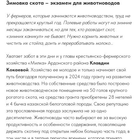
Зимовка скота – экзамен для животноводов
У фермеров, которые занимаются животноводством, труд не
прекращается круглый год. Полевые работы могут на зимние
месяцы заканчиваться, но для тех, кто разводит скот,
«зимних каникул» не бывает. Нужно кормить животных и
чистить их стойла, доить и перерабатывать молоко...
Хватает забот в эти дни и у главы крестьянско-фермерского
хозяйства «Милка» Ардонского района
Клавдии
Кокаевой
. Хозяйство ее молодое и только начинает свой
путь благодаря полученному в 2024 году гранту на развитие
животноводства. На собственные средства было построено
новое животноводческое помещение на 50 голов крупного
рогатого скота, на средства гранта приобретены 28 нетелей
и 4 бычка казахской белоголовой породы. Свою репутацию
эта прославленная порода заслужила не за одно
десятилетие. Животноводы часто выбирают ее за высокую
продуктивность и особенности содержания, позволяющие
держать скотину под открытым небом большую часть года, в
том числе и в теплые периоды времени, которое принято