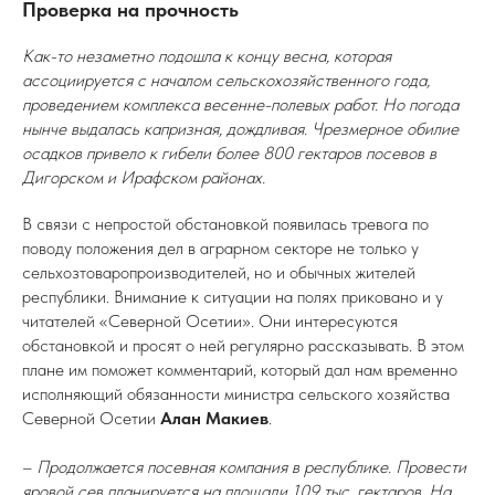
Проверка на прочность
Как-то незаметно подошла к концу весна, которая
ассоциируется с началом сельскохозяйственного года,
проведением комплекса весенне-полевых работ. Но погода
нынче выдалась капризная, дождливая. Чрезмерное обилие
осадков привело к гибели более 800 гектаров посевов в
Дигорском и Ирафском районах.
В связи с непростой обстановкой появилась тревога по
поводу положения дел в аграрном секторе не только у
сельхозтоваропроизводителей, но и обычных жителей
республики. Внимание к ситуации на полях приковано и у
читателей «Северной Осетии». Они интересуются
обстановкой и просят о ней регулярно рассказывать. В этом
плане им поможет комментарий, который дал нам временно
исполняющий обязанности министра сельского хозяйства
Северной Осетии
Алан Макиев
.
–
Продолжается посевная компания в республике. Провести
яровой сев планируется на площади 109 тыс. гектаров. На