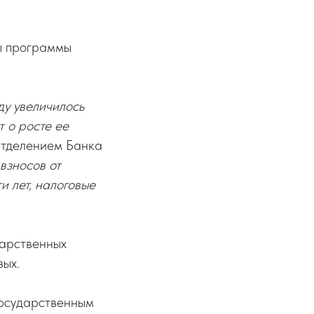
ы программы
у увеличилось
 о росте ее
Отделением Банка
взносов от
и лет, налоговые
дарственных
вых.
государственным