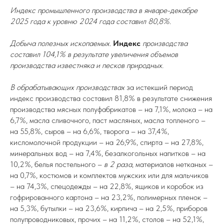
Индекс промышленного производства
в январе-декабре
2025 года к уровню 2024 года составил 80,8%.
Добыча полезных ископаемых.
Индекс
производства
составил 104,1% в результате увеличения объемов
производства известняка и песков природных.
В обрабатывающих производствах
за истекший период
индекс производства составил 81,8% в результате снижения
производства мясных полуфабрикатов – на 7,1%, молока – на
6,7%, масла сливочного, паст масляных, масла топленого –
на 55,8%, сыров – на 6,6%, творога – на 37,4%,
кисломолочной продукции – на 26,9%, спирта – на 27,8%,
минеральных вод – на 7,4%, безалкогольных напитков – на
10,2%, белья постельного –
в 2 раза
, материалов нетканых –
на 0,7%, костюмов и комплектов мужских или для мальчиков
– на 74,3%, спецодежды – на 22,8%, ящиков и коробок из
гофрированного картона – на 23,2%, полимерных пленок –
на 5,3%, бутылки – на 23,6%, кирпича – на 2,5%, приборов
полупроводниковых, прочих – на 11,2%, столов – на 52,1%,