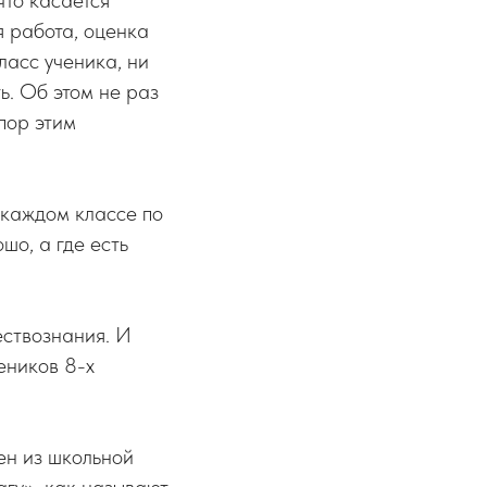
что касается
я работа, оценка
ласс ученика, ни
ь. Об этом не раз
 пор этим
 каждом классе по
шо, а где есть
ествознания. И
чеников 8-х
чен из школьной