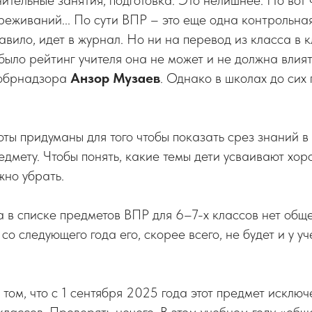
ительные занятия, подготовка. Это нелишнее. Но вот 
еживаний... По сути ВПР – это еще одна контрольна
авило, идет в журнал. Но ни на перевод из класса в к
 было рейтинг учителя она не может и не должна влият
собрнадзора
Анзор Музаев
. Однако в школах до сих
ы придуманы для того чтобы показать срез знаний в
дмету. Чтобы понять, какие темы дети усваивают хоро
жно убрать.
ода в списке предметов ВПР для 6–7-х классов нет общ
 со следующего года его, скорее всего, не будет и у у
 том, что с 1 сентября 2025 года этот предмет исклю