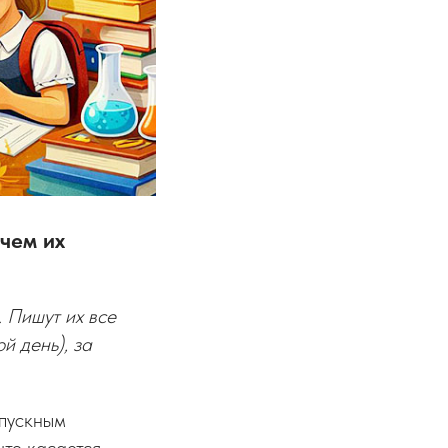
чем их
 Пишут их все
й день), за
ыпускным