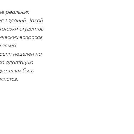
ие реальных
я заданий. Такой
готовки студентов
ических вопросов
мально
тации нацелен на
ую адаптацию
одателям быть
листов.