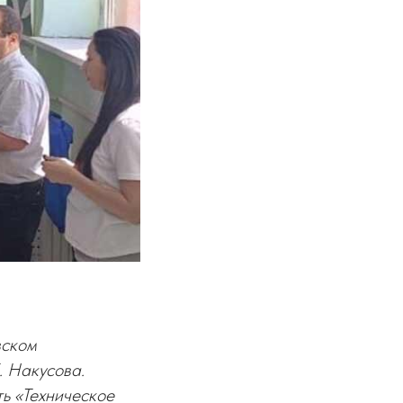
вском
. Накусова.
ь «Техническое