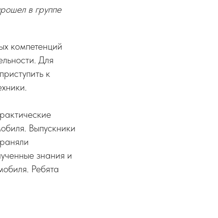
прошел в группе
ых компетенций
ельности. Для
приступить к
ехники.
практические
мобиля. Выпускники
траняли
лученные знания и
мобиля. Ребята