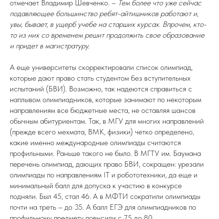
отмечает Владимир Шевченко. –
Тем более что уже сейчас
подавляющее большинство ребят-айтишников работают и,
увы, бывает, в ущерб учебе на старших курсах. Впрочем, кто-
то из них со временем решит продолжить свое образование
и придет в магистратуру.
А еще университеты скорректировали список олимпиад,
которые дают право стать студентом без вступительных
испытаний (БВИ). Возможно, так надеются справиться с
наплывом олимпиадников, которые занимают по некоторым
направлениям все бюджетные места, не оставляя шансов
обычным абитуриентам. Так, в МГУ для многих направлений
(прежде всего мехмата, ВМК, физики) четко определено,
какие именно международные олимпиады считаются
профильными. Раньше такого не было. В МГТУ им. Баумана
перечень олимпиад, дающих право БВИ, сокращен: урезали
олимпиады по направлениям IT и робототехники, да еще и
минимальный балл для допуска к участию в конкурсе
подняли. Был 45, стал 46. А в МФТИ сократили олимпиады
почти на треть – до 35. А балл ЕГЭ для олимпиадников по
профильному предмету повысили с 75 до 80.