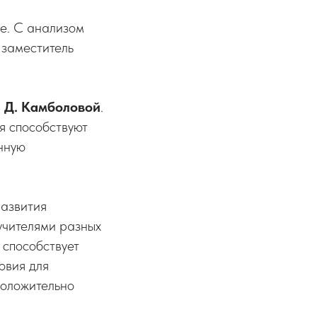
ие. С анализом
 заместитель
а
Д. Камболовой
.
я способствуют
нную
азвития
учителями разных
 способствует
овия для
положительно