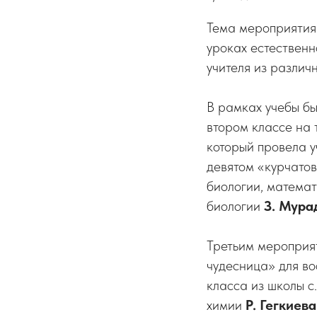
Тема мероприятия
уроках естественн
учителя из различ
В рамках учебы бы
втором классе на
который провела 
девятом «курчато
биологии, математ
биологии
З. Мура
Третьим мероприя
чудесница» для во
класса из школы с
химии
Р. Гегкиева