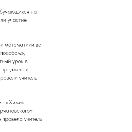
обучающихся на
ли участие
ок математики во
способом»,
тный урок в
 предметов:
провели учитель
ие «Химия -
урчатовского»
е провела учитель