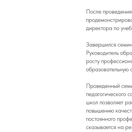
После проведения 
продемонстрирова
директора по уче
Завершился семи
Руководитель обра
росту профессиона
образовательную с
Проведенный семи
педагогического 
школ позволяет р
повышению качест
постоянного профе
сказывается на ре