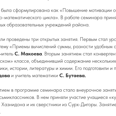
 была сформулирована как «Повышение мотивации 
о-математического цикла». В работе семинара приня
ных образовательных учреждений района.
ли проведены три открытых занятия. Первым стал ур
 тему «Приемы вычислений суммы, разности удобным 
учитель
С. Макоева
. Вторым занятием стал конверген
вском» классе, объединивший содержание нескольких
ики, истории, литературы и химии. Его подготовили и 
дова
и учитель математики
С. Бутаева.
тием в программе семинара стало внеурочное занят
сьмиклассников. В нем приняли участие учащиеся «к
. Хазнидона и их сверстники из Сурх-Дигоры. Заняти
.