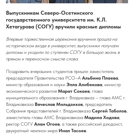
Выпускникам Северо-Осетинского
государственного университета им. К.Л.
Хетагурова (СОГУ) вручили красные дипломы
Впервые торжественная церемония вручения прошла на
историческом входе в университет, выпускники получали
дипломы и уходили по ступеням СОГУ в большую жизнь в
прямом и переносном смысле слова.
Поздравить вчерашних студентов пришли заместитель
председателя Правительства РСО–А
Альбина Плаева
,
министр образования и науки
Элла Алибекова
, министр
экономического развития
Марат Сокаев
, глава
муниципального образования г. Владикавказ – глава АМС г.
Владикавказа
Вячеслав Мильдзихов
, председатель
Собрания представителей г. Владикавказа
Сергей Таболов
,
заместитель главы АМС Владикавказа
Мадина Ходова
,
ректор СОГУ
Алан Огоев
, а также российский дзюдоист,
двукратный чемпион мира
Инал Тасоев
.