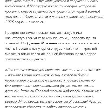
день, день ожидания будущих успехов и свершений наших
выпускников. Я благодарю вас за то усердие, которое вы
проявили, будучи студентами, и прошли этот первый важный
этап жизни. Успехов, удачи и еще раз поздравляю с выпуском
2025 года!»
– сказал он.
Прекрасные студенческие годы для выпускника
магистратуры факультета журналистики, корреспондента
газеты «СО»
Давида Макеева
останутся в памяти на всю
жизнь. Позади 6 лет упорного труда и как итог – красный
диплом, а также слова искренней благодарности в адрес
преподавателей и декана.
«Два года магистратуры пролетели как один миг. И этот миг
– прожитая нами маленькая жизнь, в которой были и
переживания, и радости, и стрессы, и победы. Безмерно
благодарен всем преподавателям факультета во главе с
деканом Фатимой Сосланбековной Хабаловой, вложивших в
нас не только знания, но и частичку своей души, своего
сердца. Мне повезло быть их учеником. Я счастлив! Чувства
переполняют. Никогда не забуду прекрасные годы,