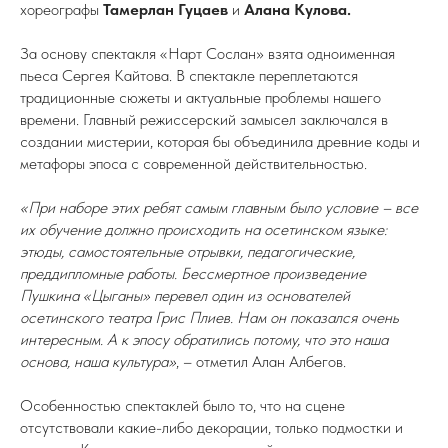
хореографы
Тамерлан Гуцаев
и
Алана Кулова.
За основу спектакля «Нарт Сослан» взята одноименная
пьеса Сергея Кайтова. В спектакле переплетаются
традиционные сюжеты и актуальные проблемы нашего
времени. Главный режиссерский замысел заключался в
создании мистерии, которая бы объединила древние коды и
метафоры эпоса с современной действительностью.
«При наборе этих ребят самым главным было условие – все
их обучение должно происходить на осетинском языке:
этюды, самостоятельные отрывки, педагогические,
преддипломные работы. Бессмертное произведение
Пушкина «Цыганы» перевел один из основателей
осетинского театра Грис Плиев. Нам он показался очень
интересным. А к эпосу обратились потому, что это наша
основа, наша культура»
, – отметил Алан Албегов.
Особенностью спектаклей было то, что на сцене
отсутствовали какие-либо декорации, только подмостки и