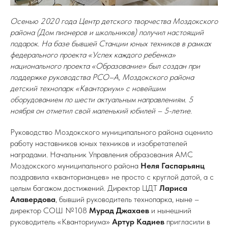
Осенью 2020 года Центр детского творчества Моздокского
района (Дом пионеров и школьников) получил настоящий
подарок. На базе бывшей Станции юных техников в рамках
федерального проекта «Успех каждого ребенка»
национального проекта «Образование» был создан при
поддержке руководства РСО–А, Моздокского района
детский технопарк «Кванториум» с новейшим
оборудованием по шести актуальным направлениям. 5
ноября он отметил свой маленький юбилей – 5-летие.
Руководство Моздокского муниципального района оценило
работу наставников юных техников и изобретателей
наградами. Начальник Управления образования АМС
Моздокского муниципального района
Неля Гаспарьянц
поздравила «кванторианцев» не просто с круглой датой, а с
целым багажом достижений. Директор ЦДТ
Лариса
Алавердова
, бывший руководитель технопарка, ныне –
директор СОШ №108
Мурад Джахаев
и нынешний
руководитель «Кванториума»
Артур Кадиев
пригласили в