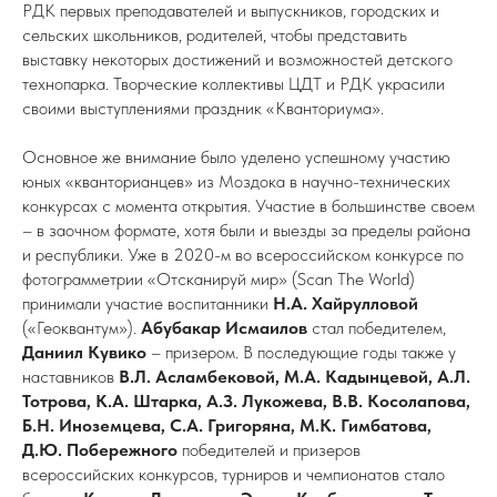
РДК первых преподавателей и выпускников, городских и
сельских школьников, родителей, чтобы представить
выставку некоторых достижений и возможностей детского
технопарка. Творческие коллективы ЦДТ и РДК украсили
своими выступлениями праздник «Кванториума».
Основное же внимание было уделено успешному участию
юных «кванторианцев» из Моздока в научно-технических
конкурсах с момента открытия. Участие в большинстве своем
– в заочном формате, хотя были и выезды за пределы района
и республики. Уже в 2020-м во всероссийском конкурсе по
фотограмметрии «Отсканируй мир» (Scan The World)
принимали участие воспитанники
Н.А. Хайрулловой
(«Геоквантум»).
Абубакар Исмаилов
стал победителем,
Даниил Кувико
– призером. В последующие годы также у
наставников
В.Л. Асламбековой, М.А. Кадынцевой, А.Л.
Тотрова, К.А. Штарка, А.З. Лукожева, В.В. Косолапова,
Б.Н. Иноземцева, С.А. Григоряна, М.К. Гимбатова,
Д.Ю. Побережного
победителей и призеров
всероссийских конкурсов, турниров и чемпионатов стало