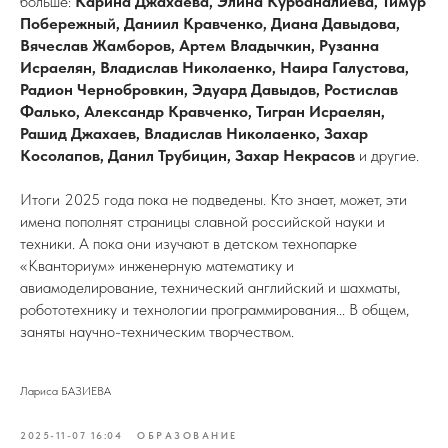
больше:
Карина Джахаева, Элина Курбаналиева, Тимур
Побережный, Даниил Кравченко, Диана Давыдова,
Вячеслав Жамборов, Артем Владычкин, Рузанна
Исраелян, Владислав Николаенко, Наира Галустова,
Радион Чернобровкин, Эдуард Давыдов, Ростислав
Фалько, Александр Кравченко, Тигран Исраелян,
Рашид Джахаев, Владислав Николаенко, Захар
Косолапов, Данил Трубицин, Захар Некрасов
и другие.
Итоги 2025 года пока не подведены. Кто знает, может, эти
имена пополнят страницы славной российской науки и
техники. А пока они изучают в детском технопарке
«Кванториум» инженерную математику и
авиамоделирование, технический английский и шахматы,
робототехнику и технологии программирования... В общем,
заняты научно-техническим творчеством.
Лариса БАЗИЕВА
2025-11-07 16:04
ОБРАЗОВАНИЕ