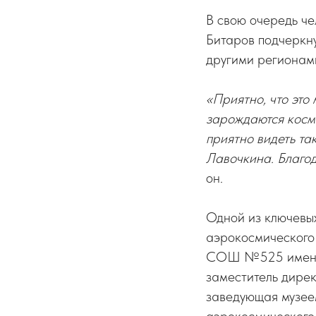
В свою очередь че
Битаров подчеркну
другими регионами
«Приятно, что это
зарождаются косм
приятно видеть та
Лавочкина. Благод
он.
Одной из ключевых
аэрокосмического
СОШ №525 имени д
заместитель дире
заведующая музе