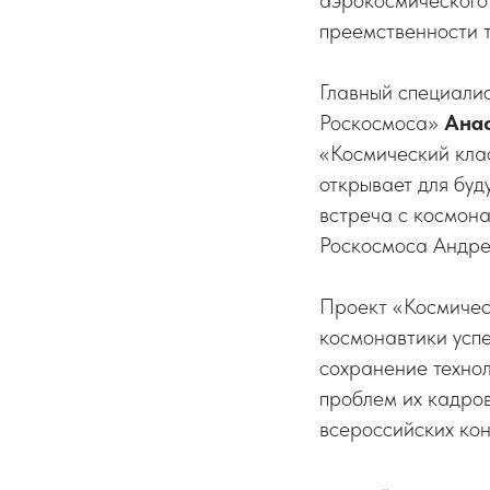
аэрокосмического 
преемственности 
Главный специали
Роскосмоса»
Ана
«Космический клас
открывает для буд
встреча с космон
Роскосмоса Андре
Проект «Космичес
космонавтики успе
сохранение техно
проблем их кадров
всероссийских кон