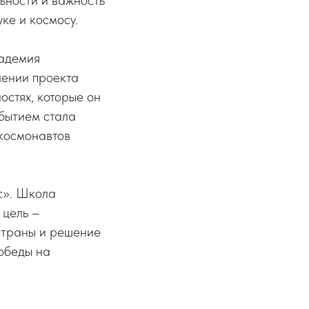
ьности и важность
ке и космосу.
адемия
чении проекта
стях, которые он
обытием стала
космонавтов
с». Школа
 цель –
страны и решение
обеды на