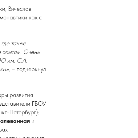
ки, Вячеслав
смонавтики как с
 где также
 опытом. Очень
О им. С.А.
ики»
, – подчеркнул
оры развития
редставители ГБОУ
кт-Петербург):
Малеванная
и
вах