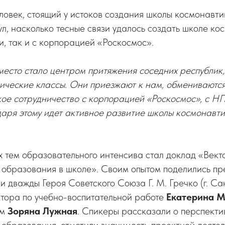
ловек, стоящий у истоков создания школы космонавти
л, насколько тесные связи удалось создать школе ко
, так и с корпорацией «Роскосмос».
 место стало центром притяжения соседних республик,
ические классы. Они приезжают к нам, обмениваются
кое сотрудничество с корпорацией «Роскосмос», с НП
аря этому идет активное развитие школы космонавт
 тем образовательного интенсива стал доклад «Вект
 образования в школе». Своим опытом поделились п
важды Героя Советского Союза Г. М. Гречко (г. Сан
ктора по учебно-воспитательной работе
Екатерина 
ем
Зоряна Лужная
. Спикеры рассказали о перспекти