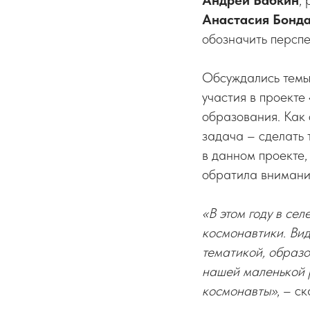
Андрей Бабкин
,
Анастасия Бонд
обозначить персп
Обсуждались темы
участия в проекте
образования. Как
задача – сделать 
в данном проекте,
обратила внимание
«В этом году в се
космонавтики. Вид
тематикой, образо
нашей маленькой р
космонавты»
, – с