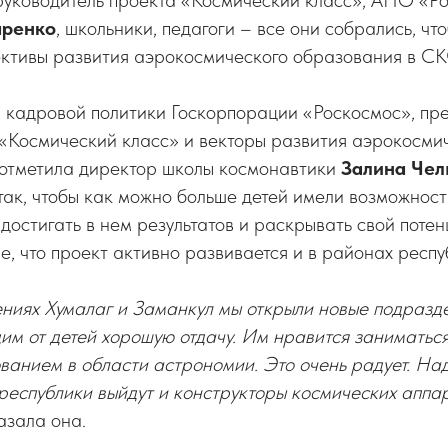
 руководитель проекта «Космический класс», АНО «
аренко
, школьники, педагоги – все они собрались, чт
ективы развития аэрокосмического образования в С
 кадровой политики Госкорпорации «Роскосмос», пр
 «Космический класс» и векторы развития аэрокосми
 отметила директор школы космонавтики
Залина Чел
так, чтобы как можно больше детей имели возможност
 достигать в нем результатов и раскрывать свой поте
, что проект активно развивается и в районах респу
лениях Хумалаг и Заманкул мы открыли новые подраз
им от детей хорошую отдачу. Им нравится заниматьс
ванием в области астрономии. Это очень радует. Над
еспублики выйдут и конструкторы космических аппар
казала она.