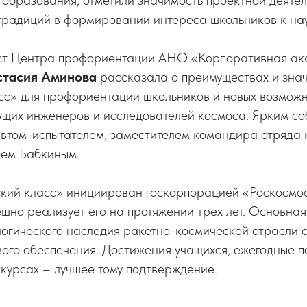
образования, отметили значимость проектной деятел
традиций в формировании интереса школьников к нау
ст Центра профориентации АНО «Корпоративная ак
стасия Аминова
рассказала о преимуществах и зна
с» для профориентации школьников и новых возможно
ущих инженеров и исследователей космоса. Ярким с
автом-испытателем, заместителем командира отряда 
ем Бабкиным.
кий класс» инициирован госкорпорацией «Роскосмо
шно реализует его на протяжении трех лет. Основная
логического наследия ракетно-космической отрасли 
ого обеспечения. Достижения учащихся, ежегодные п
курсах – лучшее тому подтверждение.