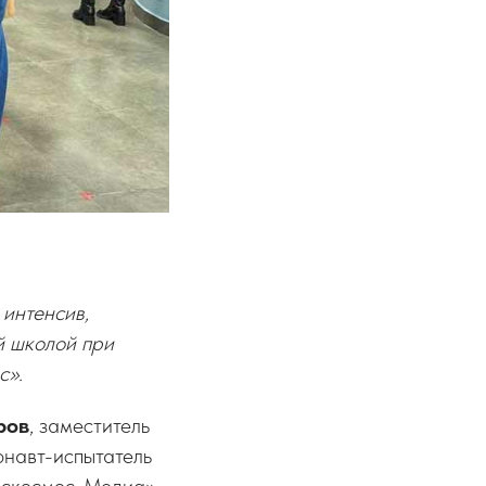
 интенсив,
й школой при
с».
ров
, заместитель
онавт-испытатель