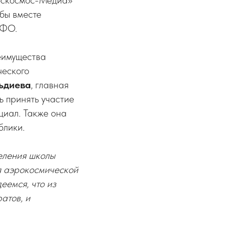
Роскосмос-Медиа»
обы вместе
КФО.
еимущества
ческого
ьдиева
, главная
ь принять участие
нциал. Также она
блики.
деления школы
я аэрокосмической
еемся, что из
атов, и