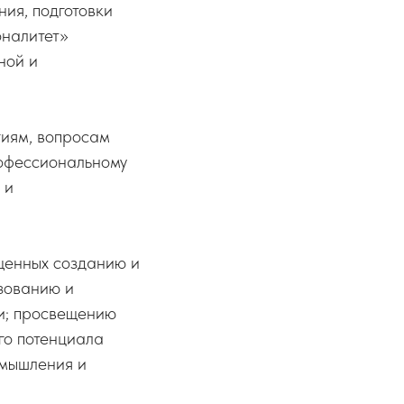
ия, подготовки
оналитет»
ной и
иям, вопросам
рофессиональному
 и
щенных созданию и
зованию и
и; просвещению
го потенциала
 мышления и