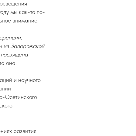
росвещения
году мы как-то по-
льное внимание.
еренции,
ги из Запорожской
а посвящена
ла она.
аций и научного
ании
ро-Осетинского
ского
ениях развития