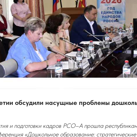
етии обсудили насущные проблемы дошкол
ития и подготовки кадров РСО–А прошла республикан
ференция «Дошкольное образование: стратегические