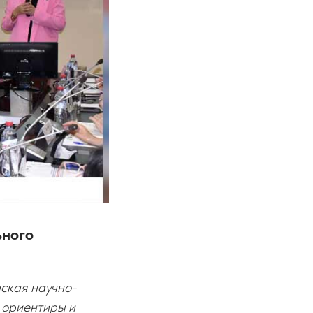
ьного
ская научно-
 ориентиры и