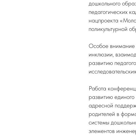
дошкольного образ
педагогических к
нацпроекта «Моло
поликультурной об
Особое внимание 
инклюзии, взаимо
развитию педагог
исследовательских
Работа конференци
развитию единого
адресной поддерж
родителей в форма
системы дошкольн
элементов инженер