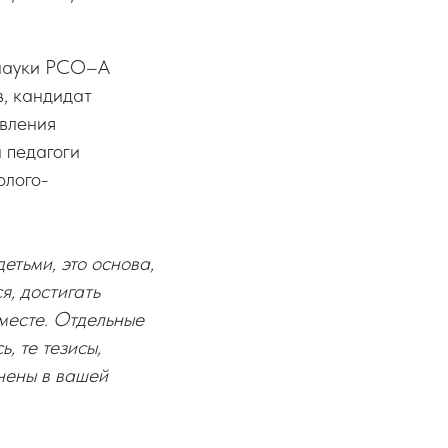
 науки РСО–А
в, кандидат
авления
и педагоги
олого-
етьми, это основа,
я, достигать
 месте. Отдельные
, те тезисы,
нены в вашей