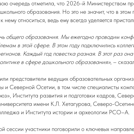
свою очередь отметила, что 2026-й Министерством п
кольного образования. Но это не значит, что в этом 
к нему относиться, ведь ему всегда уделяется приста
ень общего образования. Мы ежегодно проводим конф
емам в этой сфере. В этом году подключились колле
регионов. Каждый год повестка разная. В этот раз он
политике в сфере дошкольного образования»
, – сказа
или представители ведущих образовательных организ
ы и Северной Осетии, в том числе специалисты комп
з», Института развития и подготовки кадров, Севе
университета имени К.Л. Хетагурова, Северо-Осетин
колледжа и Института истории и археологии РСО–А.
й сессии участники поговорили о ключевых направл