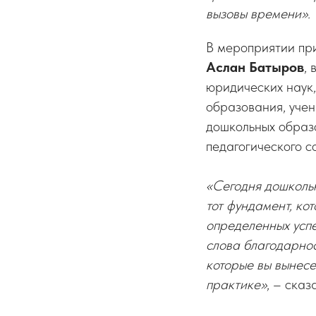
вызовы времени».
В мероприятии пр
Аслан Батыров
,
юридических наук
образования, учен
дошкольных образо
педагогического с
«Сегодня дошкольн
тот фундамент, ко
определенных успех
слова благодарнос
которые вы вынесе
практике»
, – ска