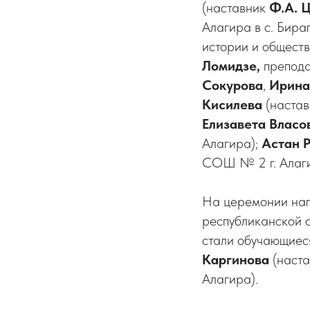
(наставник
Ф.А. 
Алагира в с. Бира
истории и общест
Ломидзе,
препода
Сокурова
,
Ирина
Кисилева
(наста
Елизавета Власо
Алагира);
Астан 
СОШ № 2 г. Алаги
На церемонии наг
республиканской 
стали обучающиес
Каргинова
(наст
Алагира).