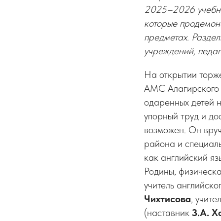
2025–2026 учебно
которые продемон
предметах. Раздел
учреждений, педаг
На открытии торж
АМС Алагирского
одаренных детей н
упорный труд и до
возможен. Он вру
района и специаль
как английский яз
Родины, физическа
учитель английск
Чихтисова
, учит
(наставник
З.А. Х