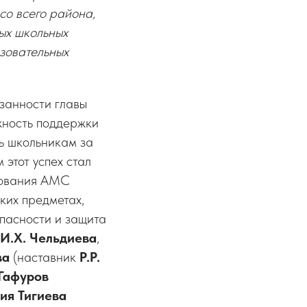
о всего района,
ых школьных
зовательных
занности главы
жность поддержки
ь школьникам за
 этот успех стал
зования АМС
ких предметах,
опасности и защита
И.Х. Чельдиева
,
ва
(наставник
Р.Р.
Гафуров
ия Тигиева