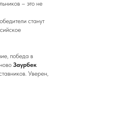
ьников – это не
обедители станут
ссийское
ие, победа в
оново
Заурбек
ставников. Уверен,