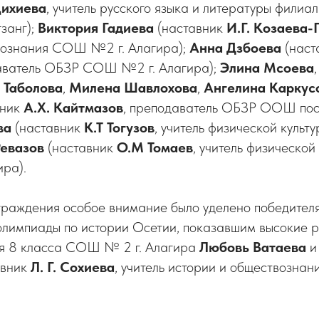
Цихиева
, учитель русского языка и литературы фили
гзанг);
Виктория Гадиева
(наставник
И.Г. Козаева-
вознания СОШ №2 г. Алагира);
Анна Дзбоева
(наст
ватель ОБЗР СОШ №2 г. Алагира);
Элина Мсоева
 Таболова
,
Милена Шавлохова
,
Ангелина Каркус
вник
А.Х. Кайтмазов
, преподаватель ОБЗР ООШ пос.
ва
(наставник
К.Т Тогузов
, учитель физической куль
Ревазов
(наставник
О.М Томаев
, учитель физическо
ра).
раждения особое внимание было уделено победител
олимпиады по истории Осетии, показавшим высокие р
я 8 класса СОШ № 2 г. Алагира
Любовь Ватаева
авник
Л. Г. Сохиева
, учитель истории и обществозна