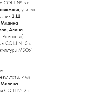
ала СОШ № 5 г.
Гозюмова
, учитель
авник
З.Ш
,
Мадина
ова,
Алина
 Рамоново);
туры СОШ № 5 г.
й культуры МБОУ
ям
езультаты. Ими
и
Милена
ния СОШ № 2 г.