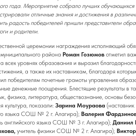
го года. Мероприятие собрало лучших обучающихся с
стрировали отличные знания и достижения в различн
ить радость победителей пришли представители обра
оги и родители.
ественной церемонии награждения исполняющий обя
 муниципального района
Роман Гозюмов
отметил ва
а всех уровнях образования и выразил благодарност
стижения, а также их наставникам, благодаря которым
чил победителям почетные грамоты управления обра
ные денежные поощрения. Блестящие результаты в та
ык, физика, литература, обществознание, основы без
я культура, показали:
Зарина Моураова
(наставник
ого языка СОШ № 2 г. Алагира);
Валерия Фардзино
ель английского языка СОШ № 3 г. Алагира);
Даниил 
охова,
учитель физики СОШ № 2 г. Алагира);
Виктор