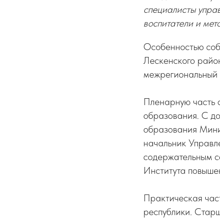
специалисты упра
воспитатели и ме
Особенностью собы
Лескенского райо
межрегиональный 
Пленарную часть 
образования. С д
образования Мин
начальник Управл
содержательным с
Института повыше
Практическая час
республики. Стар