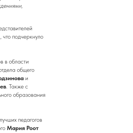
ждениями,
редставителей
 что подчеркнуло
в в области
отдела общего
рдзинова
и
ев
. Также с
ного образования
лучших педагогов
ого
Мария Роот