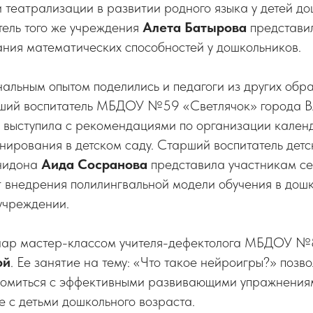
 театрализации в развитии родного языка у детей до
тель того же учреждения
Алета Батырова
представи
ния математических способностей у дошкольников.
альным опытом поделились и педагоги из других обр
ший воспитатель МБДОУ №59 «Светлячок» города В
выступила с рекомендациями по организации кален
нирования в детском саду. Старший воспитатель дет
знидона
Аида Сосранова
представила участникам с
т внедрения полилингвальной модели обучения в дош
учреждении.
нар мастер-классом учителя-дефектолога МБДОУ №
ой
. Ее занятие на тему: «Что такое нейроигры?» позв
комиться с эффективными развивающими упражнения
е с детьми дошкольного возраста.