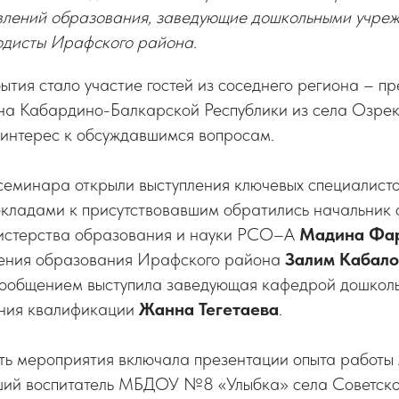
влений образования, заведующие дошкольными учре
тодисты Ирафского района.
тия стало участие гостей из соседнего региона – п
на Кабардино-Балкарской Республики из села Озрек,
интерес к обсуждавшимся вопросам.
семинара открыли выступления ключевых специалисто
окладами к присутствовавшим обратились начальник 
истерства образования и науки РСО–А
Мадина Фа
ения образования Ирафского района
Залим Кабало
ообщением выступила заведующая кафедрой дошколь
ния квалификации
Жанна Тегетаева
.
ть мероприятия включала презентации опыта работы 
ший воспитатель МБДОУ №8 «Улыбка» села Советск