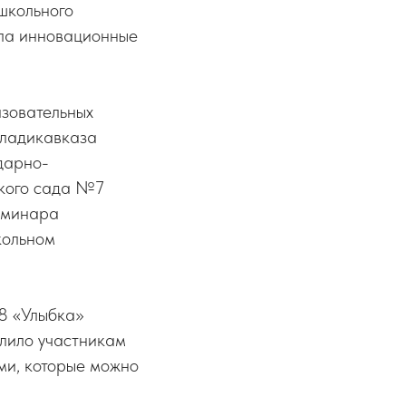
школьного
ла инновационные
азовательных
ладикавказа
дарно-
ского сада №7
еминара
кольном
8 «Улыбка»
олило участникам
ми, которые можно