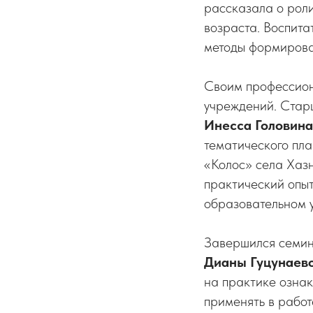
рассказала о роли
возраста. Воспита
методы формирова
Своим профессион
учреждений. Стар
Инесса Головина
тематического пла
«Колос» села Ха
практический опы
образовательном 
Завершился семи
Дианы Гуцунаев
на практике озна
применять в работ