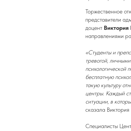
Торжественное от
представители адм
доцент
Виктория
направлениями ра
«Студенты и препо
тревогой, личными
психологической п
бесплатную психо
такую культуру от
центры. Каждый ст
ситуации, в котор
сказала Виктория
Специалисты Цент