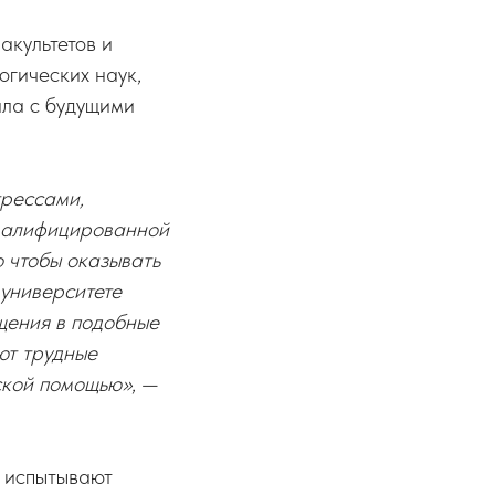
акультетов и
огических наук,
ила с будущими
трессами,
квалифицированной
о чтобы оказывать
университете
ащения в подобные
ют трудные
еской помощью»
, —
 испытывают