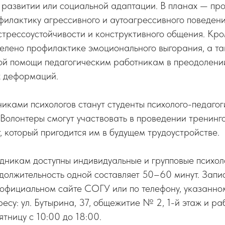
, развитии или социальной адаптации. В планах — пр
филактику агрессивного и аутоагрессивного поведени
стрессоустойчивости и конструктивного общения. Кро
делено профилактике эмоционального выгорания, а т
й помощи педагогическим работникам в преодолении
 деформаций.
ками психологов станут студенты психолого-педагог
Волонтеры смогут участвовать в проведении тренинго
, который пригодится им в будущем трудоустройстве.
удникам доступны индивидуальные
и
групповые психол
должительность одной составляет 50–60 минут. Запи
 официальном сайте СОГУ или по телефону, указанно
есу: ул. Бутырина, 37, общежитие № 2, 1-й этаж и ра
ятницу с 10:00 до 18:00.