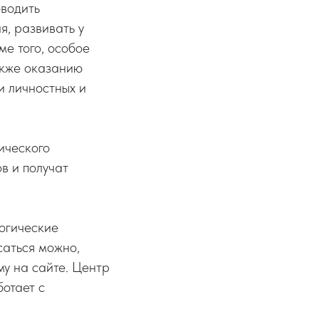
оводить
я, развивать у
ме того, особое
акже оказанию
 личностных и
ического
в и получат
огические
саться можно,
му на сайте. Центр
ботает с