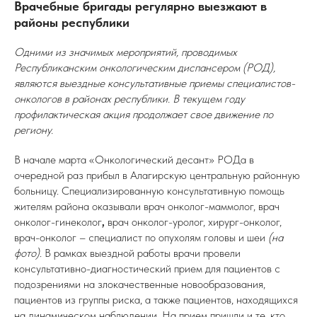
Врачебные бригады регулярно выезжают в
районы республики
Одними из значимых мероприятий, проводимых
Республиканским онкологическим диспансером (РОД),
являются выездные консультативные приемы специалистов-
онкологов в районах республики. В текущем году
профилактическая акция продолжает свое движение по
региону.
В начале марта «Онкологический десант» РОДа в
очередной раз прибыл в Алагирскую центральную районную
больницу. Специализированную консультативную помощь
жителям района оказывали врач онколог-маммолог,
врач
онколог-гинеколог
,
врач онколог-уролог, хирург-онколог,
врач-онколог – специалист по опухолям головы и шеи
(на
фото)
. В рамках выездной работы врачи провели
консультативно-диагностический прием для пациентов с
подозрениями на злокачественные новообразования,
пациентов из группы риска, а также пациентов, находящихся
на динамическом наблюдении. На прием пришли и те, кто