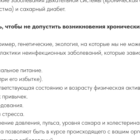
кие заболевания дыхательной системы (хроническая
астма) и сахарный диабет.
ь, чтобы не допустить возникновения хроническ
ример, генетические, экология, на которые мы не мож
лактики неинфекционных заболеваний, которые завис
альное питание.
ри его избытке).
ответствующая состоянию и возрасту физическая актив
х привычек.
едования.
 стресса.
рение давления, пульса, уровня сахара и холестерина
а позволяют быть в курсе происходящего с вашим ор