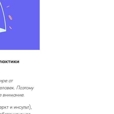
лактики
ире от
еловек. Поэтому
е внимание.
кт и инсульт),