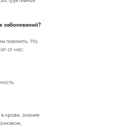
 обструктивная
их заболеваний?
ем повлиять. Но
ят от нас:
ность.
 в крови, знание
ганизмом,