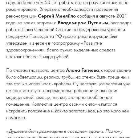
году, за более чем 50 лет работы его ни разу капитально не
ремонтировали. Впервые о необходимости проведения
реконструкции
Сергей Меняйло
сообщил в августе 2021
года, во время встречи с
Владимиром Путиным
. Благодаря
работе Главы Северной Осетии на федеральном уровне и
поддержке Президента РФ проект реконструкции был
утвержден и внесен в госпрограмму «Развитие
здравоохранения». Всего сумма выделенных средств
составит более 2 млрд рублей.
По словам главврача центра
Алана Гагиева
, старое здание
было обветшалым: рвались трубы, на стенах были трещины, и
это только малая часть проблем. Существующие условия уже
не соответствуют современным требованиям оказания
медицинской помощи, так как это приспособленное
помещение. Коллектив центра своими силами пытался
исправить положение и как-то залатать все, но это мало чем
помогало.
«Душевые были размещены в соседнем здании. Поэтому
наши пациенты были вынуждены и в дождь, и в снег выходить