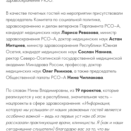
здравоохранения РЮО.
В качестве почетных гостей на мероприятии присутствовали
председатель Комитета по социальной политике,
здравоохранению и делам ветеранов Парламента РСО–А,
кандидат медицинских наук
Лариса Ревазова
, министр
здравоохранения РСО–А, доктор медицинских наук
Астан
Митциев
, министр здравоохранения Республики Южная
Осетия, кандидат медицинских наук
Сослан Наниев
,
ректор Северо-Осетинской государственной медицинской
академии Минздрава России, профессор, доктор
медицинских наук
Олег Ремизов
, а также председатель
Общественной палаты РСО–А
Нина Чиплакова
.
По словам Нины Владимировны, из
19 проектов
, которые
реализуются у нас в республике, значительная часть –
нацпроекты в сфере здравоохранения:
«Информация,
которую мы услышали от наших уважаемых гостей является
особенно важной – ведь из первых уст нам об этом
рассказали практикующие врачи, клиницисты. Я (как и наши
сегодняшние слушатели) благодарю вас за то, что вы