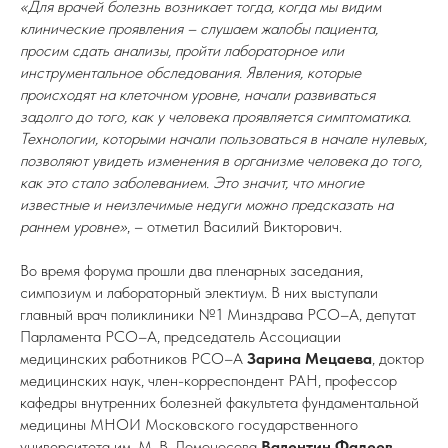
«Для врачей болезнь возникает тогда, когда мы видим
клинические проявления – слушаем жалобы пациента,
просим сдать анализы, пройти лабораторное или
инструментальное обследования. Явления, которые
происходят на клеточном уровне, начали развиваться
задолго до того, как у человека проявляется симптоматика.
Технологии, которыми начали пользоваться в начале нулевых,
позволяют увидеть изменения в организме человека до того,
как это стало заболеванием. Это значит, что многие
известные и неизлечимые недуги можно предсказать на
раннем уровне»
, – отметил Василий Викторович.
Во время форума прошли два пленарных заседания,
симпозиум и лабораторный электиум. В них выступали
главный врач поликлиники №1 Минздрава РСО–А, депутат
Парламента РСО–А, председатель Ассоциации
медицинских работников РСО–А
Зарина Мецаева
, доктор
медицинских наук, член-корреспондент РАН, профессор
кафедры внутренних болезней факультета фундаментальной
медицины МНОИ Московского государственного
университета им. М. В. Ломоносова
Валентин Фадеев
,