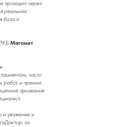
ам проходил через
ся реальная
я база и
ч РКБ
Магомет
е
пациентам, часто
 работ, и премия
ноценное призвание
ециалист.
о и уважение и
гаДоктор: за