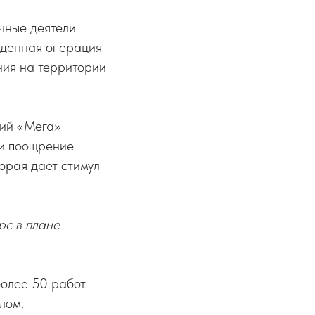
чные деятели
еденная операция
ния на территории
ний «Мега»
 и поощрение
орая дает стимул
рс в плане
олее 50 работ.
лом.