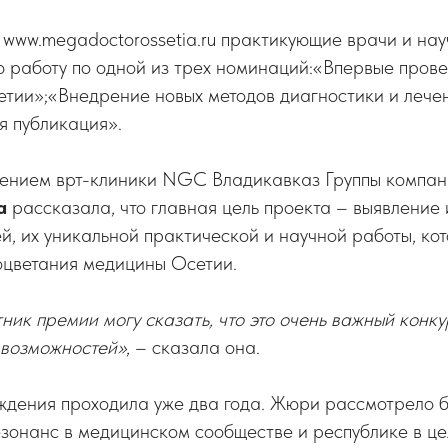
 www.megadoctorossetia.ru практикующие врачи и нау
ю работу по одной из трех номинаций:«Впервые пров
етии»;«Внедрение новых методов диагностики и лече
я публикация».
ением врт-клиники NGC Владикавказ Группы компа
а
рассказала, что главная цель проекта – выявление
й, их уникальной практической и научной работы, кот
оцветания медицины Осетии.
ник премии могу сказать, что это очень важный конку
 возможностей»
, – сказала она.
дения проходила уже два года. Жюри рассмотрело б
зонанс в медицинском сообществе и республике в це