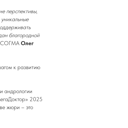
ие перспективы,
я уникальные
поддерживать
едан благородной
ор СОГМА
Олег
шагом к развитию
 и андрологии
«МегаДоктор» 2025
аве жюри – это