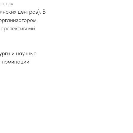
енная
нских центров). В
организатором,
перспективный
урги и научные
й номинации