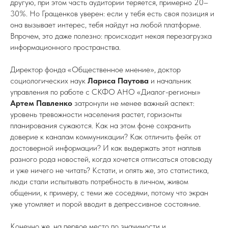
другую, при этом часть аудитории теряется, примерно 20–
30%. Но Гращенков уверен: если у тебя есть своя позиция и
она вызывает интерес, тебя найдут на любой платформе.
Впрочем, это даже полезно: происходит некая перезагрузка
информационного пространства.
Директор фонда «Общественное мнение», доктор
социологических наук
Лариса Паутова
и начальник
управления по работе с СКФО АНО «Диалог-регионы»
Артем Павленко
затронули не менее важный аспект:
уровень тревожности населения растет, горизонты
планирования сужаются. Как на этом фоне сохранить
доверие к каналам коммуникации? Как отличить фейк от
достоверной информации? И как выдержать этот наплыв
разного рода новостей, когда хочется отписаться отовсюду
и уже ничего не читать? Кстати, и опять же, это статистика,
люди стали испытывать потребность в личном, живом
общении, к примеру, с теми же соседями, потому что экран
уже утомляет и порой вводит в депрессивное состояние.
Конечно же, на первое место по значимости и