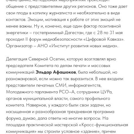
общение с представителями других регионов. Оно тоже дает
свои плоды в копилку журналиста и необязательно в виде
контактов. Эмоции, мотивация к работе от этих эмоций не
менее важны. Ну и, конечно, еще один фактор позитивной
энергетики – гостеприимный Дагестан, где с 28 по 31 мая
проходил II форум медиабезопасности «Цифровой Кавказ».
Организатор – АНО «Институт развития новых медиа».
Делегация Северной Осетии, которую возглавлял врио
председателя Комитета по делам печати и массовых
коммуникаций
Эльдар Афашоков
, была небольшой, но
разножанровой, если можно так выразиться. В нее входили
представители печатных СМИ, информагентств,
Молодежного парламента РСО–А, сотрудники ЦУРа,
органов муниципальной власти, самого профильного
комитета. Наверное, у каждого были свои задачи, но
насыщенная и разнообразная трехдневная программа
форума, думаю, дала ответы на многие вопросы. На
площадке практической мастерской «Кросс-функциональная
коммуникация» мы строили условное «здание», причем