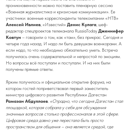
проникновенности можно поставить пленарную сессию
«Военная журналистика и кризисные коммуникации». Ее
участники: военные корреспонденты телекомпании «НТВ»
Алексей Ивлиев
, «Известий»
Денис Кулага
, шеф-
редактор спецпроектов телеканала RussiaToday
Дженнифер
Ковтун
– говорили о том, как «там», без прикрас. Сегодня и
четыре года назад. И надо ли быть девушкам военкорами. А
если надо, то что необходимо обязательно уметь. Встреча
получилась очень содержательной и непростой по эмоциям.
Но вопросы всё поступали и поступали. И на них были
получены прямые ответы.
Ярким получилось и официальное открытие форума, на
котором гостей поприветствовал первый заместитель
министра цифрового развития Республики Дагестан
Рамазан Абдуллаев
.
«Отрадно, что сегодня Дагестан стал
площадкой, которая собрала у себя для обсуждения
значимых вопросов столько профессионалов в этой сфере.
Цифровая среда давно уже перестала быть просто
пространством для общения – она является средой, где