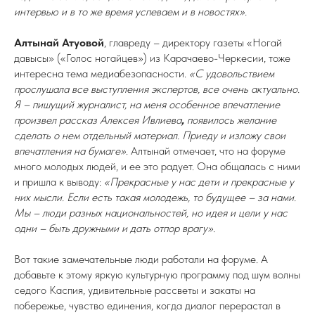
интервью и в то же время успеваем и в новостях».
Алтынай Атуовой
, главреду – директору газеты «Ногай
давысы» («Голос ногайцев») из Карачаево-Черкесии, тоже
интересна тема медиабезопасности.
«С удовольствием
прослушала все выступления экспертов, все очень актуально.
Я – пишущий журналист, на меня особенное впечатление
произвел рассказ Алексея Ивлиева
,
появилось желание
сделать о нем отдельный материал. Приеду и изложу свои
впечатления на бумаге»
. Алтынай отмечает, что на форуме
много молодых людей, и ее это радует. Она общалась с ними
и пришла к выводу:
«Прекрасные у нас дети и прекрасные у
них мысли. Если есть такая молодежь, то будущее – за нами.
Мы – люди разных национальностей, но идея и цели у нас
одни – быть дружными и дать отпор врагу».
Вот такие замечательные люди работали на форуме. А
добавьте к этому яркую культурную программу под шум волны
седого Каспия, удивительные рассветы и закаты на
побережье, чувство единения, когда диалог перерастал в