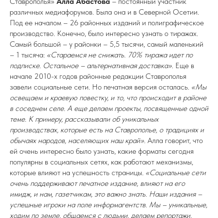
Ставрополья»
Алла Абастова
– постоянный участник
различных медиафорумов. Была она и в Северной Осетии.
Под ее началом – 26 районных изданий и полиграфическое
производство. Конечно, было интересно узнать о тиражах.
Самый большой – у районки – 5,5 тысячи, самый маленький
– 1 тысяча:
«Стараемся не снижать. 70% тиража идет по
подписке. Остальное – альтернативная доставка»
. Еще в
начале 2010-х годов районные редакции Ставрополья
завели социальные сети. Но печатная версия осталась.
«Мы
освещаем и краевую повестку, и то, что происходит в районе
в соседнем селе. А еще делаем проекты, посвященные одной
теме. К примеру, рассказывали об уникальных
производствах, которые есть на Ставрополье, о традициях и
обычаях народов, населяющих наш край»
. Алла говорит, что
ей очень интересно было узнать, какие форматы сегодня
популярны в социальных сетях, как работают механизмы,
которые влияют на успешность страницы.
«Социальные сети
очень поддерживают печатное издание, влияют на его
имидж, и нам, газетчикам, это важно знать. Наши издания –
успешные игроки на поле информагентств. Мы – уникальные,
ходим по земле, общаемся с людьми, делаем репортажи,