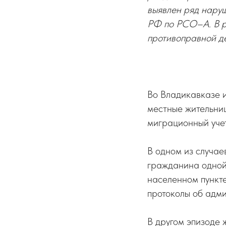
выявлен ряд нару
РФ по РСО–А. В р
противоправной де
Во Владикавказе 
местные жительниц
миграционный уче
В одном из случа
гражданина одной
населенном пункт
протоколы об адм
В другом эпизоде