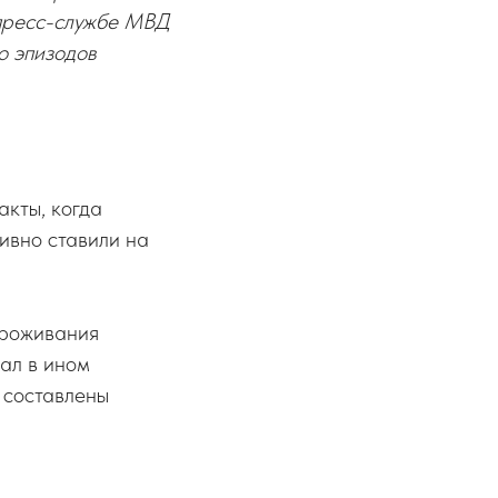
 пресс-службе МВД
о эпизодов
кты, когда
ивно ставили на
проживания
ал в ином
 составлены