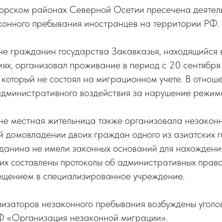
орском районах Северной Осетии пресечена деятель
конного пребывания иностранцев на территории РФ.
е гражданин государства Закавказья, находящийся 
ях, организовал проживание в период с 20 сентября
 который не состоял на миграционном учете. В отнош
дминистративного воздействия за нарушение режим
не местная жительница также организовала незакон
 домовладении двоих граждан одного из азиатских г
данина не имели законных оснований для нахождени
них составлены протоколы об административных прав
щением в специализированное учреждение.
низаторов незаконного пребывания возбуждены уголо
РФ «Организация незаконной миграции».