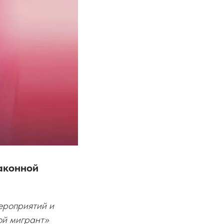
аконной
ероприятий и
ой мигрант»