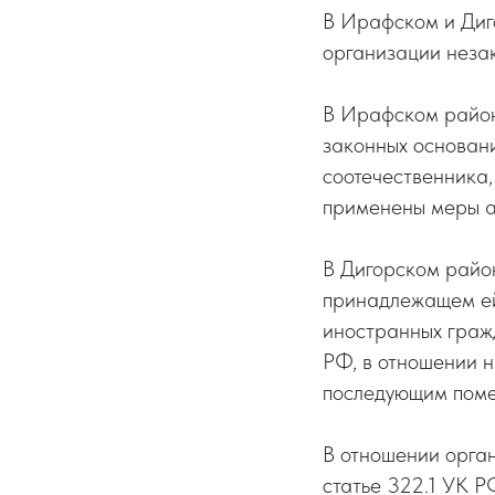
В Ирафском и Диг
организации неза
В Ирафском район
законных основани
соотечественника,
применены меры а
В Дигорском райо
принадлежащем ей
иностранных граж
РФ, в отношении 
последующим поме
В отношении орга
статье 322.1 УК 