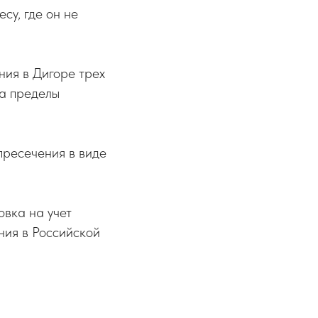
су, где он не
ния в Дигоре трех
за пределы
пресечения в виде
овка на учет
ния в Российской