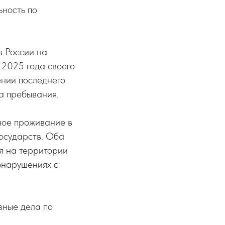
ность по
в России на
 2025 года своего
ении последнего
а пребывания.
ное проживание в
осударств. Оба
я на территории
онарушениях с
вные дела по