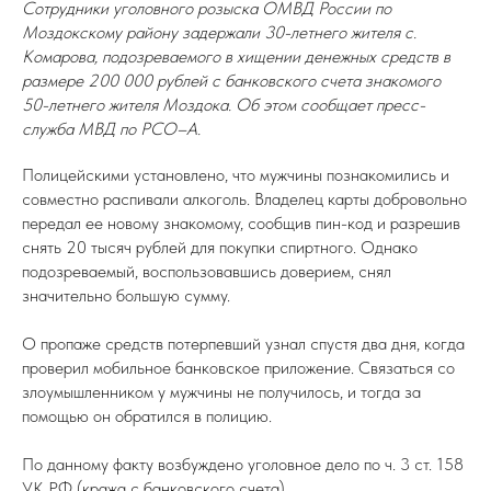
Сотрудники уголовного розыска ОМВД России по
Моздокскому району задержали 30-летнего жителя с.
Комарова, подозреваемого в хищении денежных средств в
размере 200 000 рублей с банковского счета знакомого
50-летнего жителя Моздока. Об этом сообщает пресс-
служба МВД по РСО–А.
Полицейскими установлено, что мужчины познакомились и
совместно распивали алкоголь. Владелец карты добровольно
передал ее новому знакомому, сообщив пин-код и разрешив
снять 20 тысяч рублей для покупки спиртного. Однако
подозреваемый, воспользовавшись доверием, снял
значительно большую сумму.
О пропаже средств потерпевший узнал спустя два дня, когда
проверил мобильное банковское приложение. Связаться со
злоумышленником у мужчины не получилось, и тогда за
помощью он обратился в полицию.
По данному факту возбуждено уголовное дело по ч. 3 ст. 158
УК РФ (кража с банковского счета).