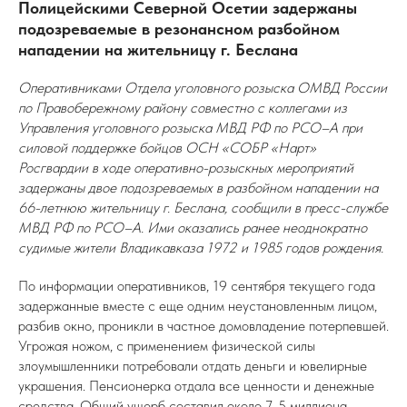
Полицейскими Северной Осетии задержаны
подозреваемые в резонансном разбойном
нападении на жительницу г. Беслана
Оперативниками Отдела уголовного розыска ОМВД России
по Правобережному району совместно с коллегами из
Управления уголовного розыска МВД РФ по РСО–А при
силовой поддержке бойцов ОСН «СОБР «Нарт»
Росгвардии в ходе оперативно-розыскных мероприятий
задержаны двое подозреваемых в разбойном нападении на
66-летнюю жительницу г. Беслана, сообщили в пресс-службе
МВД РФ по РСО–А. Ими оказались ранее неоднократно
судимые жители Владикавказа 1972 и 1985 годов рождения.
По информации оперативников, 19 сентября текущего года
задержанные вместе с еще одним неустановленным лицом,
разбив окно, проникли в частное домовладение потерпевшей.
Угрожая ножом, с применением физической силы
злоумышленники потребовали отдать деньги и ювелирные
украшения. Пенсионерка отдала все ценности и денежные
средства. Общий ущерб составил около 7, 5 миллиона