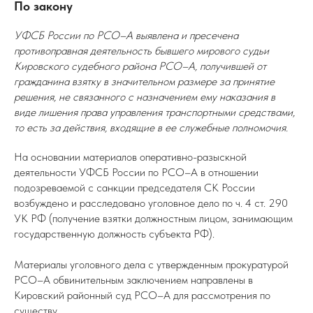
По закону
УФСБ России по РСО–А выявлена и пресечена
противоправная деятельность бывшего мирового судьи
Кировского судебного района РСО–А, получившей от
гражданина взятку в значительном размере за принятие
решения, не связанного с назначением ему наказания в
виде лишения права управления транспортными средствами,
то есть за действия, входящие в ее служебные полномочия.
На основании материалов оперативно-разыскной
деятельности УФСБ России по РСО–А в отношении
подозреваемой с санкции председателя СК России
возбуждено и расследовано уголовное дело по ч. 4 ст. 290
УК РФ (получение взятки должностным лицом, занимающим
государственную должность субъекта РФ).
Материалы уголовного дела с утвержденным прокуратурой
РСО–А обвинительным заключением направлены в
Кировский районный суд РСО–А для рассмотрения по
существу.