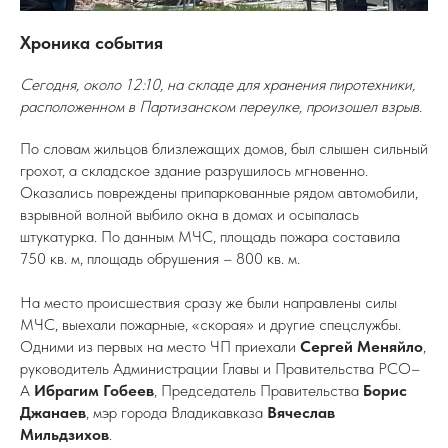
Хроника события
Сегодня, около 12:10, на складе для хранения пиротехники,
расположенном в Партизанском переулке, произошел взрыв.
По словам жильцов близлежащих домов, был слышен сильный
грохот, а складское здание разрушилось мгновенно.
Оказались повреждены припаркованные рядом автомобили,
взрывной волной выбило окна в домах и осыпалась
штукатурка. По данным МЧС, площадь пожара составила
750 кв. м, площадь обрушения – 800 кв. м.
На место происшествия сразу же были направлены силы
МЧС, выехали пожарные, «скорая» и другие спецслужбы.
Одними из первых на место ЧП приехали
Сергей Меняйло
,
руководитель Администрации Главы и Правительства РСО–
А
Ибрагим Гобеев
, Председатель Правительства
Борис
Джанаев
, мэр города Владикавказа
Вячеслав
Мильдзихов
.