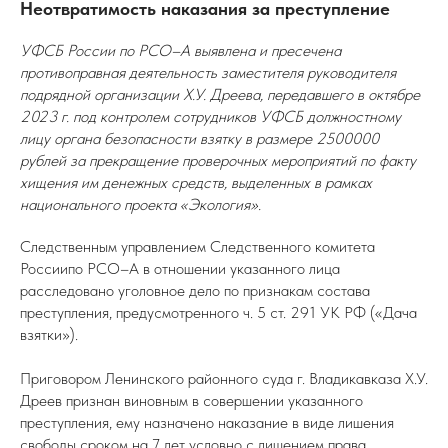
Неотвратимость наказания за преступление
УФСБ России по РСО–А выявлена и пресечена
противоправная деятельность заместителя руководителя
подрядной организации Х.У. Дреева, передавшего в октябре
2023 г. под контролем сотрудников УФСБ должностному
лицу органа безопасности взятку в размере 2500000
рублей за прекращение проверочных мероприятий по факту
хищения им денежных средств, выделенных в рамках
национального проекта «Экология».
Следственным управлением Следственного комитета
Россиипо РСО–А в отношении указанного лица
расследовано уголовное дело по признакам состава
преступления, предусмотренного ч. 5 ст. 291 УК РФ («Дача
взятки»).
Приговором Ленинского районного суда г. Владикавказа Х.У.
Дреев признан виновным в совершении указанного
преступления, ему назначено наказание в виде лишения
свободы сроком на 7 лет условно с лишением права