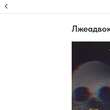
Лжеадво