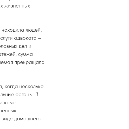
ых жизненных
 находила людей,
слуги адвоката –
оловных дел и
атежей, сумма
ваемая прекращала
, когда несколько
льные органы. В
ыскные
ршенных
в виде домашнего