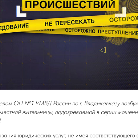
елом ОП №1 УМВД России по г. Владикавказу возбуж
местной жительницы, подозреваемой в серии мошенни
.
зания юридических услуг, не имея соответствующего 