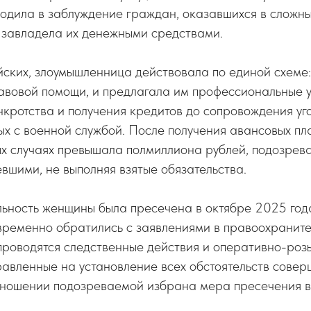
водила в заблуждение граждан, оказавшихся в сложн
и завладела их денежными средствами.
ских, злоумышленница действовала по единой схеме:
авовой помощи, и предлагала им профессиональные у
кротства и получения кредитов до сопровождения уг
ых с военной службой. После получения авансовых пл
ных случаях превышала полмиллиона рублей, подозре
евшими, не выполняя взятые обязательства.
ьность женщины была пресечена в октябре 2025 года
временно обратились с заявлениями в правоохраните
проводятся следственные действия и оперативно-роз
авленные на установление всех обстоятельств сове
отношении подозреваемой избрана мера пресечения 