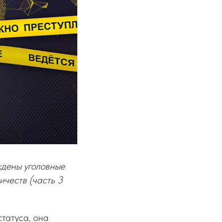
дены уголовные
честв (часть 3
статуса, она