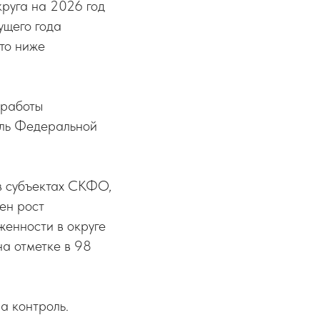
круга на 2026 год
ущего года
что ниже
 работы
ель Федеральной
 в субъектах СКФО,
ен рост
женности в округе
на отметке в 98
а контроль.