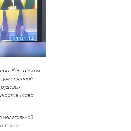
веро-Кавказском
едомственной
трудовых
участие Глава
я нелегальной
 а также