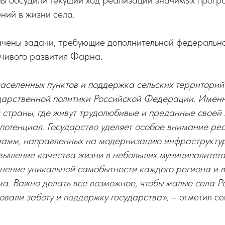
ны обсудили текущий ход реализации значимых прогр
ний в жизни села.
ачены задачи, требующие дополнительной федеральн
йчивого развития Фарна.
аселенных пунктов и поддержка сельских территорий
дарственной политики Российской Федерации. Именно
страны, где живут трудолюбивые и преданные своей 
потенциал. Государство уделяет особое внимание ре
рамм, направленных на модернизацию инфраструктур
вышение качества жизни в небольших муниципалитета
анение уникальной самобытности каждого региона и 
а. Важно делать все возможное, чтобы малые села Р
вовали заботу и поддержку государства»
, – отметил с