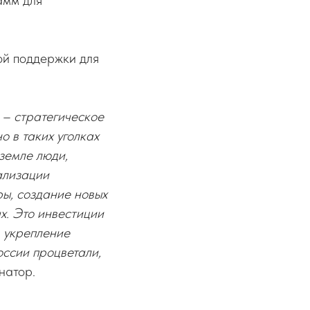
амм для
ой поддержки для
 – стратегическое
 в таких уголках
земле люди,
ализации
ы, создание новых
х. Это инвестиции
в укрепление
оссии процветали,
енатор.