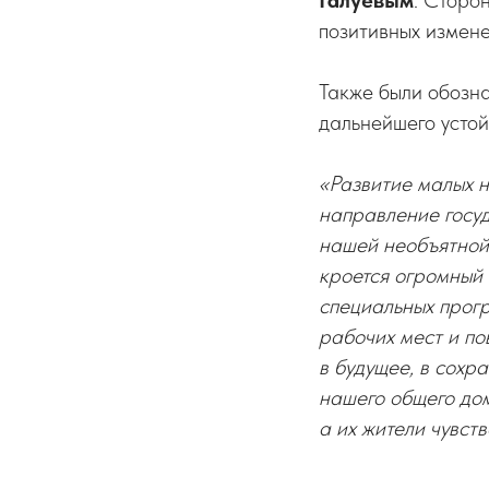
Галуевым
. Сторо
позитивных измене
Также были обозн
дальнейшего усто
«Развитие малых н
направление госу
нашей необъятной 
кроется огромный 
специальных прог
рабочих мест и по
в будущее, в сохр
нашего общего дом
а их жители чувст