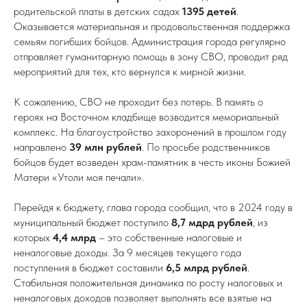
родительской платы в детских садах
1395 детей
.
Оказывается материальная и продовольственная поддержка
семьям погибших бойцов. Администрация города регулярно
отправляет гуманитарную помощь в зону СВО, проводит ряд
мероприятий для тех, кто вернулся к мирной жизни.
К сожалению, СВО не проходит без потерь. В память о
героях на Восточном кладбище возводится мемориальный
комплекс. На благоустройство захоронений в прошлом году
направлено
39 млн рублей
. По просьбе родственников
бойцов будет возведен храм-памятник в честь иконы Божией
Матери «Утоли моя печали».
Перейдя к бюджету, глава города сообщил, что в 2024 году в
муниципальный бюджет поступило
8,7
мдрд
рублей
, из
которых
4,4
млрд
– это собственные налоговые и
неналоговые доходы. За 9 месяцев текущего года
поступления в бюджет составили
6,5
млрд
рублей
.
Стабильная положительная динамика по росту налоговых и
неналоговых доходов позволяет выполнять все взятые на