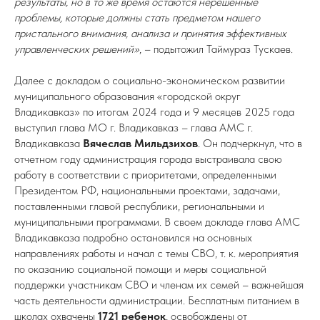
результаты, но в то же время остаются нерешенные
проблемы, которые должны стать предметом нашего
пристального внимания, анализа и принятия эффективных
управленческих решений»
, – подытожил Таймураз Тускаев.
Далее с докладом о социально-экономическом развитии
муниципального образования «городской округ
Владикавказ» по итогам 2024 года и 9 месяцев 2025 года
выступил глава МО г. Владикавказ – глава АМС г.
Владикавказа
Вячеслав Мильдзихов
. Он подчеркнул, что в
отчетном году администрация города выстраивала свою
работу в соответствии с приоритетами, определенными
Президентом РФ, национальными проектами, задачами,
поставленными главой республики, региональными и
муниципальными программами. В своем докладе глава АМС
Владикавказа подробно остановился на основных
направлениях работы и начал с темы СВО, т. к. мероприятия
по оказанию социальной помощи и меры социальной
поддержки участникам СВО и членам их семей – важнейшая
часть деятельности администрации. Бесплатным питанием в
школах охвачены
1721 ребенок
, освобождены от