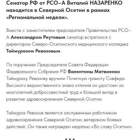
Сенатор РФ от РСО–А Виталий НАЗАРЕНКО
находится в Северной Осетии в рамках
«Региональной недели».
Вместе с заместителем председателя Правительства РСО–
А
Александром Реутовым
сенатор встретился с
директором Северо-Осетинского медицинского колледжа
Таймуразом Ревазовым
.
По поручению Председателя Совета Федерации
Федерального Собрания РФ
Валентины Матвиенко
Таймуразу Ревазову вручили Почетную грамоту Совфеда.
Высокого ведомственного знака отличия он удостоен за
многолетний добросовестный труд и большой вклад в
развитие здравоохранения Северной Осетии.
Таймураз Ревазов является заслуженным работником
здравоохранения Северной Осетии, ветераном боевых
действий. Он также награжден медалью «Во славу Осетии».