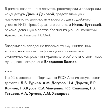
В рамках повестки дня депутаты рассмотрели и поддержали
кандидатуры
Дианы Дзиовой
, представленную к
назначению на должность мирового судьи судебного
участка №12 Правобережного района, и
Илоны Бутаевой
,
рекомендованную в состав Квалификационной комиссии
Адвокатской палаты РСО–А.
Завершилось заседание парламента «муниципальным
часом», на котором с информацией о социально-
экономическом развитии Ардонского района выступил глава
муниципального района
Владислав Басиев
.
* * *
На 53-м заседании Парламента РСО-Алания отсутствовали
депутаты:
Д.В. Гуриев, А.М. Догузов, Ч.А. Дудати, Б.Р.
Кочиев, Т.В.Кусов; С.А.Манукянц, Р.З. Саламов, Г.З.
Тетцоев, А.А. Уртаев, А.М. Хадарцев
.
Валентина ЗЫГИНА