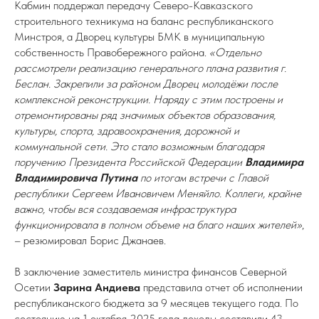
Кабмин поддержал передачу Северо-Кавказского
строительного техникума на баланс республиканского
Минстроя, а Дворец культуры БМК в муниципальную
собственность Правобережного района.
«Отдельно
рассмотрели реализацию генерального плана развития г.
Беслан. Закрепили за районом Дворец молодёжи после
комплексной реконструкции. Наряду с этим построены и
отремонтированы ряд значимых объектов образования,
культуры, спорта, здравоохранения, дорожной и
коммунальной сети. Это стало возможным благодаря
поручению Президента Российской Федерации
Владимира
Владимировича Путина
по итогам встречи с Главой
республики Сергеем Ивановичем Меняйло. Коллеги, крайне
важно, чтобы вся создаваемая инфраструктура
функционировала в полном объеме на благо наших жителей»
,
– резюмировал Борис Джанаев.
В заключение заместитель министра финансов Северной
Осетии
Зарина Андиева
представила отчет об исполнении
республиканского бюджета за 9 месяцев текущего года. По
состоянию на 1 октября 2025 года доходы составили 43